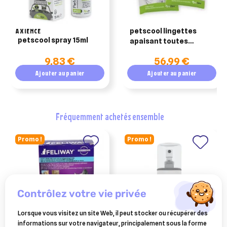
AXIENCE
petscool lingettes
petscool spray 15ml
apaisant toutes
espèces
9,83 €
56,99 €
Ajouter au panier
Ajouter au panier
fréquemment achetés ensemble
Promo !
Promo !
contrôlez votre vie privée
Lorsque vous visitez un site Web, il peut stocker ou récupérer des
informations sur votre navigateur, principalement sous la forme