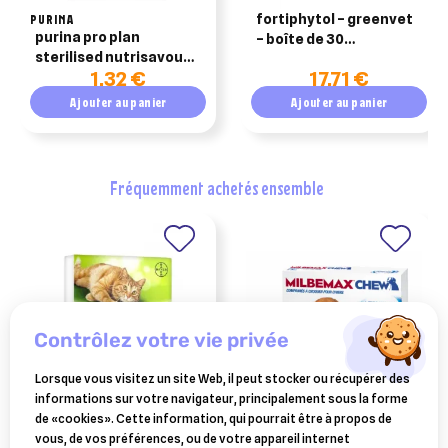
PURINA
fortiphytol – greenvet
purina pro plan
– boîte de 30
sterilised nutrisavour
comprimés appétents
1,32 €
17,71 €
en sauce poulet 85g
– chien et chat
Ajouter au panier
Ajouter au panier
fréquemment achetés ensemble
contrôlez votre vie privée
Lorsque vous visitez un site Web, il peut stocker ou récupérer des
informations sur votre navigateur, principalement sous la forme
VÉTOQUINOL
ELANCO ANIMAL
de «cookies». Cette information, qui pourrait être à propos de
drontal chat duo vermifuge
milbemax chew vermifuge
vous, de vos préférences, ou de votre appareil internet
2 comprimés
pour chiens plus 5 kilos