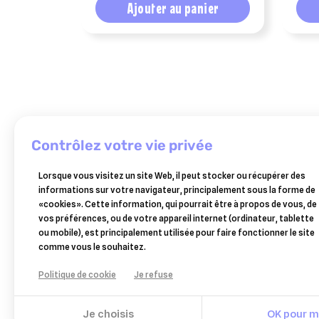
Ajouter au panier
contrôlez votre vie privée
Lorsque vous visitez un site Web, il peut stocker ou récupérer des
TWYDIL
informations sur votre navigateur, principalement sous la forme de
twydil
vetebiol
«cookies». Cette information, qui pourrait être à propos de vous, de
electrolyte
vétérinaire
65,10 €
15,80 €
vos préférences, ou de votre appareil internet (ordinateur, tablette
seau
–
ou mobile), est principalement utilisée pour faire fonctionner le site
5
pommade
Ajouter au panier
Ajouter au panier
comme vous le souhaitez.
kg
externe
–
Politique de cookie
Je refuse
pot
de
400
Je choisis
OK pour mo