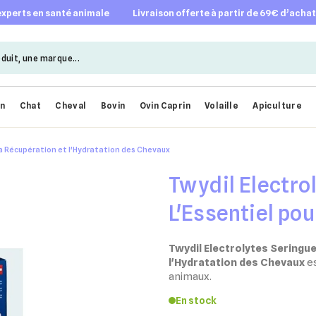
 experts en santé animale
livraison offerte à partir de 69€ d’acha
en
Chat
Cheval
Bovin
Ovin Caprin
Volaille
Apiculture
 la Récupération et l'Hydratation des Chevaux
Twydil Electro
L'Essentiel pou
l'Hydratation 
Twydil Electrolytes Seringue 
l'Hydratation des Chevaux
es
animaux.
En stock