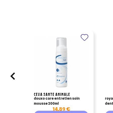
Ajo
Nom d
Vous 
add_circle_outline
An
An
CEVA SANTE ANIMALE
douxo care entretien soin
roya
mousse 200ml
denta
14,89 €