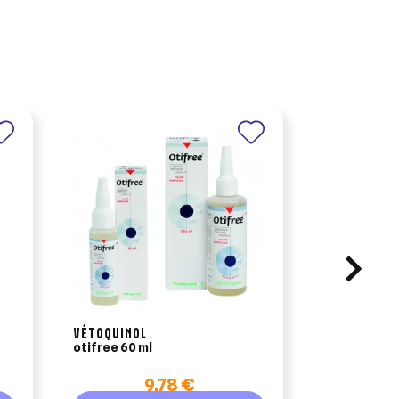
×
VÉTOQUINOL
otifree 60 ml
vet hpm vir
neutere
9,78 €
9