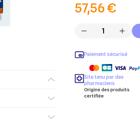
57,56 €
-
+
Paiement sécurisé
Site tenu par des
pharmaciens
Origine des produits
certifiée
er une liste d'envies
nnexion