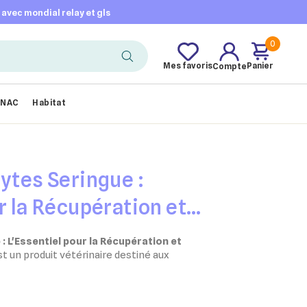
t avec mondial relay et gls
0
Mes favoris
Panier
Compte
NAC
Habitat
lytes Seringue :
r la Récupération et
des Chevaux
: L'Essentiel pour la Récupération et
t un produit vétérinaire destiné aux