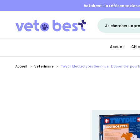
vetobest : la référence des
Accueil
Chi
Accueil
Vétérinaire
Twydil Electrolytes Seringue : L'Essentiel pour