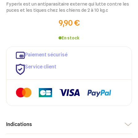
Fyperix est un antiparasitaire externe qui lutte contre les
puces et les tiques chez les chiens de 2 à 10 kg.c
9,90 €
En stock
Paiement sécurisé
Service client
Indications
×
×
Connexion
Créer une liste d'envies