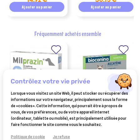
250 ml
Ajouter au panier
Ajouter au panier
fréquemment achetés ensemble
contrôlez votre vie privée
Lorsque vous visitez un site Web, il peut stocker ou récupérer des
informations sur votre navigateur, principalement sous la forme
KRKA
BIOCANINA
de «cookies». Cette information, qui pourrait être à propos de
milprazin vermifuge petit
biocanina ascatène 10
vous, de vos préférences, ou de votre appareil internet
chiens et chiots 0.5 - 5 kg
comprimés
(ordinateur, tablette ou mobile), est principalement utilisée pour
3,50 €
8,59 €
(2 comprimés)
faire fonctionner le site comme vous le souhaitez.
Ajouter au panier
Ajouter au panier
Politique de cookie
Je refuse