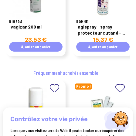
BIMEDA
BONNE
vagizan 200 ml
agispray – spray
protecteur cutané –
23,53 €
15,37 €
500 ml
Ajouter au panier
Ajouter au panier
fréquemment achetés ensemble
Promo !
contrôlez votre vie privée
Lorsque vous visitez un site Web, il peut stocker ou récupérer des