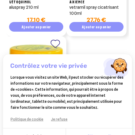
VÉTOQUINOL
AXIENCE
aluspray 210 ml
vetramil spray cicatrisant
100ml
17,10 €
27,76 €
Ajouter au panier
Ajouter au panier
contrôlez votre vie privée
Lorsque vous visitez un site Web, il peut stocker ou récupérer des
informations sur votre navigateur, principalement sous la forme
de «cookies». Cette information, qui pourrait être à propos de
vous, de vos préférences, ou de votre appareil internet
vetebiol vétérinaire –
(ordinateur, tablette ou mobile), est principalement utilisée pour
pommade externe – pot de
faire fonctionner le site comme vous le souhaitez.
15,80 €
400 g
Ajouter au panier
Politique de cookie
Je refuse