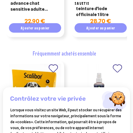
advance chat
SAVETIS
teinture d'iode
sensitive adulte
officinale 1 litre
saumon riz -
22,90 €
28,70 €
croquettes pour chat
Ajouter au panier
Ajouter au panier
fréquemment achetés ensemble
contrôlez votre vie privée
Lorsque vous visitez un site Web, il peut stocker ou récupérer des
informations sur votre navigateur, principalement sous la forme
SCALIBOR
AUDEVARD
de «cookies». Cette information, qui pourrait être à propos de
scalibor collier grand chien
povidum solution spray
vous, de vos préférences, ou de votre appareil internet
65cm
120ml