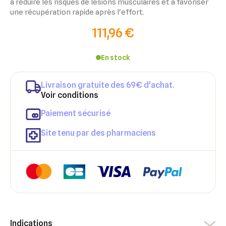
à réduire les risques de lésions musculaires et à favoriser
une récupération rapide après l'effort.
111,96 €
En stock
Livraison gratuite des 69€ d'achat.
Voir conditions
Paiement sécurisé
Site tenu par des pharmaciens
×
×
Connexion
Créer une liste d'envies
Indications