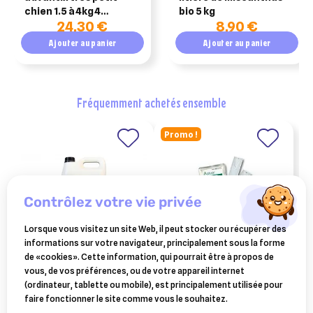
chien 1.5 à 4kg 4
bio 5 kg
24,30 €
8,90 €
pipettes
Ajouter au panier
Ajouter au panier
fréquemment achetés ensemble
Promo !
contrôlez votre vie privée
Lorsque vous visitez un site Web, il peut stocker ou récupérer des
informations sur votre navigateur, principalement sous la forme
de «cookies». Cette information, qui pourrait être à propos de
HORSE MASTER
VETO-PHARMA
vous, de vos préférences, ou de votre appareil internet
lactomuscle sirop horse
apivar 10 lanières –
(ordinateur, tablette ou mobile), est principalement utilisée pour
master contre
traitement anti-varroa pour
faire fonctionner le site comme vous le souhaitez.
97,10 €
25,90 €
l’accumulation d’acide
ruche (amitraz)