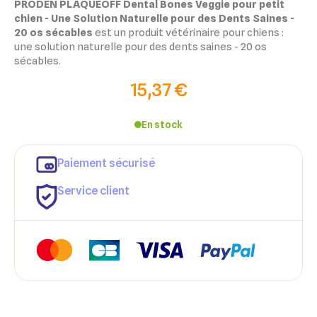
PRODEN PLAQUEOFF Dental Bones Veggie pour petit
chien - Une Solution Naturelle pour des Dents Saines -
20 os sécables
est un produit vétérinaire pour chiens :
une solution naturelle pour des dents saines - 20 os
sécables.
15,37 €
En stock
×
×
Paiement sécurisé
Connexion
Créer une liste d'envies
Service client
×
Ajouter à ma liste d'envies
Vous devez être connecté pour ajouter des produits à votre
Nom de la liste d'envies
liste d'envies.
add_circle_outline
Créer une nouvelle liste
Annuler
Créer une liste d'envies
Annuler
Connexion