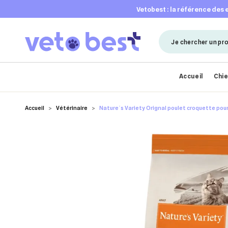
vetobest : la référence des
Accueil
Chi
Accueil
Vétérinaire
Nature´s Variety Orignal poulet croquette pour