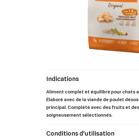
Indications
Aliment complet et équilibré pour chats a
Élaboré avec de la viande de poulet dés
principal. Complété avec des fruits et d
Cré
soigneusement sélectionnés.
Co
Ajo
Nom d
Conditions d'utilisation
Vous 