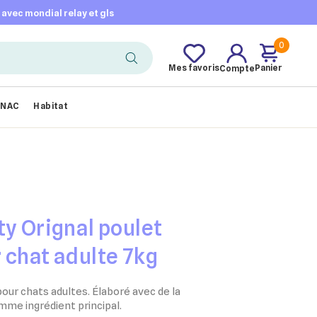
t avec mondial relay et gls
0
Mes favoris
Panier
Compte
NAC
Habitat
ty Orignal poulet
 chat adulte 7kg
our chats adultes. Élaboré avec de la
me ingrédient principal.