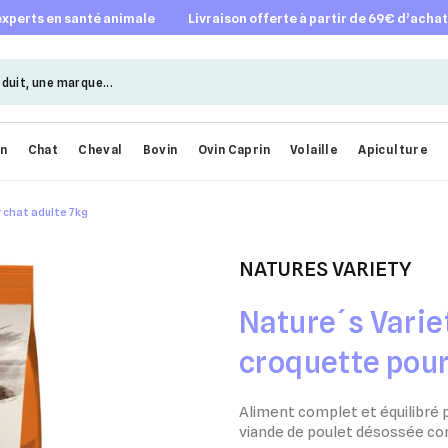
 experts en santé animale
livraison offerte à partir de 69€ d’acha
en
Chat
Cheval
Bovin
Ovin Caprin
Volaille
Apiculture
 chat adulte 7kg
NATURES VARIETY
Nature´s Varie
croquette pour
Aliment complet et équilibré p
viande de poulet désossée com