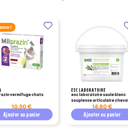
omo !
A
ESC LABORATOIRE
razin vermifuge chats
esc laboratoire saule blanc
souplesse articulaire cheva
10,50 €
14,80 €
1kg
Ajouter au panier
Ajouter au panier