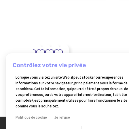
CLEMENT
OSALIA
PURINA
PURINA
easypill
purina
purina
THEKAN
clément
contrôlez votre vie privée
gingiva
pro
proplan
thékan
chat
plan
chat
15,94 €
11,10 €
79,58 €
10,33 €
denticroc
Lorsque vous visitez un site Web, il peut stocker ou récupérer des
adult
sterilised
poudre
Ajouter au panier
Ajouter au panier
Ajouter au panier
Ajouter au panier
informations sur votre navigateur, principalement sous la forme de
croquettes
nutrisavour
hygiène
«cookies». Cette information, qui pourrait être à propos de vous, de
sterilised
sauce
dentaire
vos préférences, ou de votre appareil internet (ordinateur, tablette
optirenal
poulet
chien
ou mobile), est principalement utilisée pour faire fonctionner le site
saumon
10x85g
40g
comme vous le souhaitez.
10kg
Politique de cookie
Je refuse