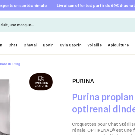
 experts en santé animale
livraison offerte à partir de 69€ d’acha
en
Chat
Cheval
Bovin
Ovin Caprin
Volaille
Apiculture
inde 10 + 2kg
PURINA
LIVRAISON
GRATUITE
Purina proplan 
optirenal dinde
Croquettes pour Chat Stérilis
rénale. OPTIRENAL® est une f