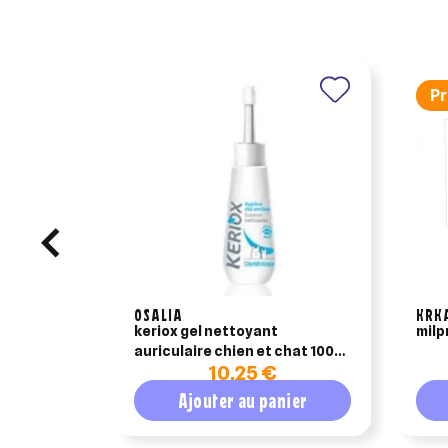
Pr
OSALIA
KRK
keriox gel nettoyant
milp
auriculaire chien et chat 100
10,25 €
ml
Ajouter au panier