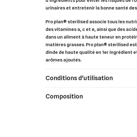
d'ingrédients pour éviter les risques de f
urinaires et entretenir la bonne santé des
Ajo
Nom d
Vous 
Pro plan® sterilised associe tous les nut
add_circle_outline
des vitamines a, c et e, ainsi que des aci
dans un aliment à haute teneur en protéin
An
matières grasses. Pro plan® sterilised es
An
dinde de haute qualité en 1er ingrédient e
arômes ajoutés.
Conditions d'utilisation
Composition