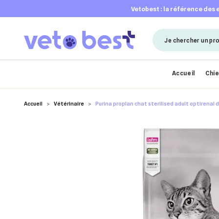
vetobest : la référence des
Accueil
Chi
Accueil
Vétérinaire
Purina proplan chat sterilised adult optirenal d