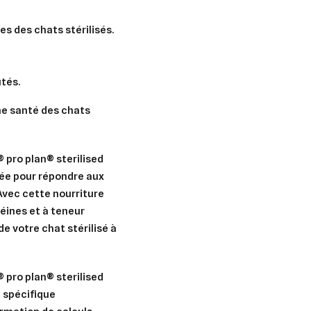
es des chats stérilisés.
tés.
ne santé des chats
® pro plan® sterilised
ée pour répondre aux
 Avec cette nourriture
téines et à teneur
e votre chat stérilisé à
® pro plan® sterilised
 spécifique
er une liste d'envies
nnexion