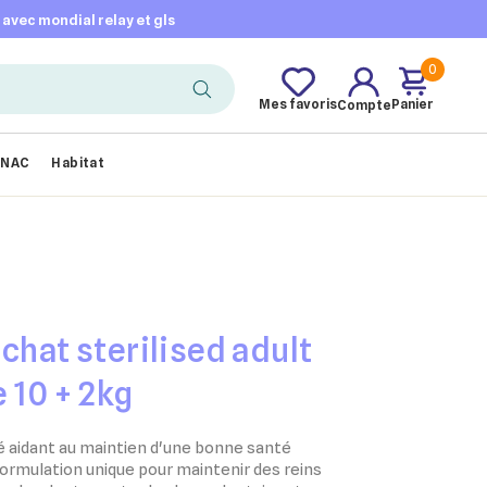
t avec mondial relay et gls
0
Mes favoris
Panier
Compte
NAC
Habitat
chat sterilised adult
 10 + 2kg
é aidant au maintien d'une bonne santé
ormulation unique pour maintenir des reins