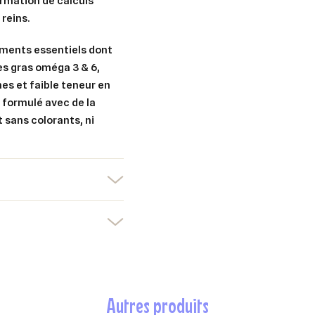
ormation de calculs
 reins.
uter à ma liste d'envies
e la liste d'envies
devez être connecté pour ajouter des produits à votre liste d'envies.
riments essentiels dont
des gras oméga 3 & 6,
Créer une nouvelle liste
es et faible teneur en
nuler
Connexion
t formulé avec de la
nuler
Créer une liste d'envies
t sans colorants, ni
autres produits