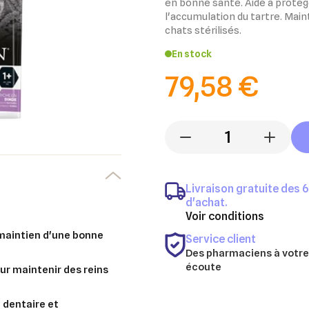
en bonne santé. Aide à protége
l'accumulation du tartre. Main
chats stérilisés.
En stock
79,58 €
-
+
Livraison gratuite des 
d'achat.
Voir conditions
 maintien d'une bonne
Service client
Des pharmaciens à votre
écoute
ur maintenir des reins
e dentaire et