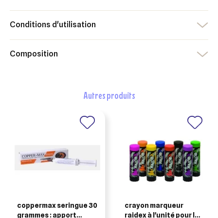
×
Ajouter à ma liste d'envies
Vous devez être connecté pour ajouter des produits à votre
Conditions d'utilisation
Nom de la liste d'envies
liste d'envies.
add_circle_outline
Créer une nouvelle liste
Composition
Annuler
Créer une liste d'envies
Annuler
Connexion
autres produits
coppermax seringue 30
crayon marqueur
grammes : apport
raidex à l'unité pour le