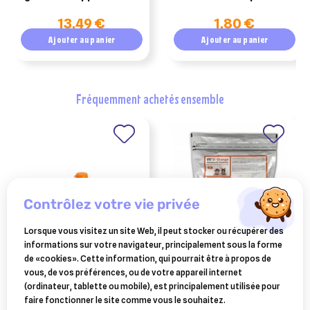
cuivre au cheval
bétail
13,49 €
1,80 €
Ajouter au panier
Ajouter au panier
fréquemment achetés ensemble
contrôlez votre vie privée
Lorsque vous visitez un site Web, il peut stocker ou récupérer des
informations sur votre navigateur, principalement sous la forme
VÉTOQUINOL
vit'i5 orange 600 gr chien
de «cookies». Cette information, qui pourrait être à propos de
ipakitine poudre fonction
et chat moins de 8 ans eco
vous, de vos préférences, ou de votre appareil internet
rénale 300g
recharge
(ordinateur, tablette ou mobile), est principalement utilisée pour
47,99 €
33,19 €
faire fonctionner le site comme vous le souhaitez.
Ajouter au panier
Ajouter au panier