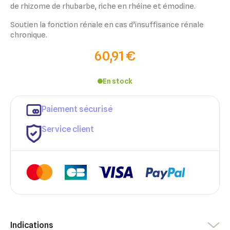
de rhizome de rhubarbe, riche en rhéine et émodine.
Soutien la fonction rénale en cas d’insuffisance rénale
chronique.
60,91 €
En stock
Paiement sécurisé
Service client
×
×
Connexion
Créer une liste d'envies
Indications