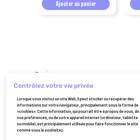
Ajouter au panier
VÉTOQUINOL
rubenal
contrôlez votre vie privée
300
60,91 €
mg
Lorsque vous visitez un site Web, il peut stocker ou récupérer des
nf
Ajouter au panier
informations sur votre navigateur, principalement sous la forme de
60
«cookies». Cette information, qui pourrait être à propos de vous, de
comprimés
vos préférences, ou de votre appareil internet (ordinateur, tablette
ou mobile), est principalement utilisée pour faire fonctionner le site
comme vous le souhaitez.