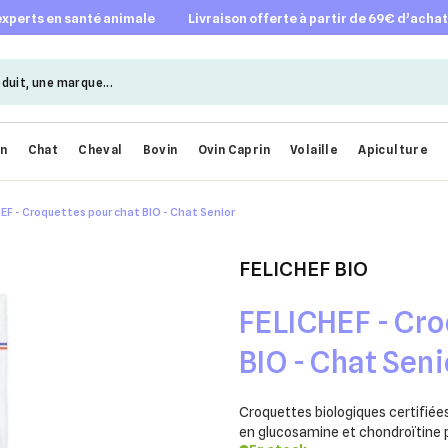
 experts en santé animale
livraison offerte à partir de 69€ d’acha
en
Chat
Cheval
Bovin
Ovin Caprin
Volaille
Apiculture
EF - Croquettes pour chat BIO - Chat Senior
FELICHEF BIO
FELICHEF - Cro
BIO - Chat Seni
Croquettes biologiques certifiées
en glucosamine et chondroïtine po