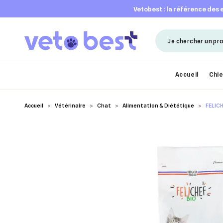
vetobest : la référence des
Accueil
Chi
Accueil
Vétérinaire
Chat
Alimentation & Diététique
FELICH