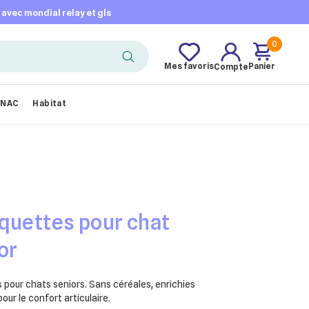
t avec mondial relay et gls
0
Mes favoris
Panier
Compte
NAC
Habitat
quettes pour chat
or
 pour chats seniors. Sans céréales, enrichies
ur le confort articulaire.