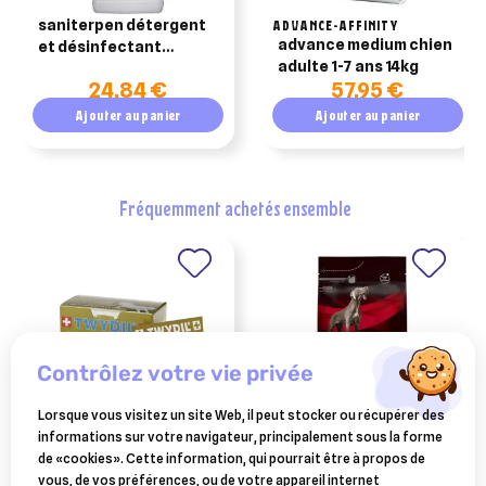
saniterpen détergent
ADVANCE-AFFINITY
advance medium chien
et désinfectant
adulte 1-7 ans 14kg
viractif – 1 l
24,84 €
57,95 €
Ajouter au panier
Ajouter au panier
fréquemment achetés ensemble
contrôlez votre vie privée
Lorsque vous visitez un site Web, il peut stocker ou récupérer des
informations sur votre navigateur, principalement sous la forme
TWYDIL
PURINA
de «cookies». Cette information, qui pourrait être à propos de
twydil mucoprotect poudre
purina pro plan croquettes
vous, de vos préférences, ou de votre appareil internet