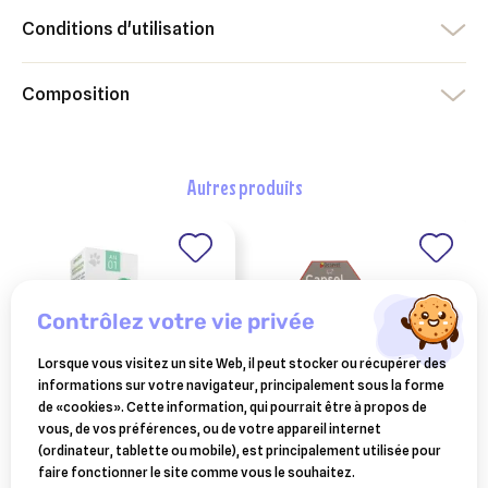
Conditions d'utilisation
Composition
autres produits
contrôlez votre vie privée
Lorsque vous visitez un site Web, il peut stocker ou récupérer des
informations sur votre navigateur, principalement sous la forme
de «cookies». Cette information, qui pourrait être à propos de
vous, de vos préférences, ou de votre appareil internet
ANIMAGEM
OCTAVET
(ordinateur, tablette ou mobile), est principalement utilisée pour
animagem gem-move
capsel bolus 20 bolus
faire fonctionner le site comme vous le souhaitez.
15 ml — gemmothérapie