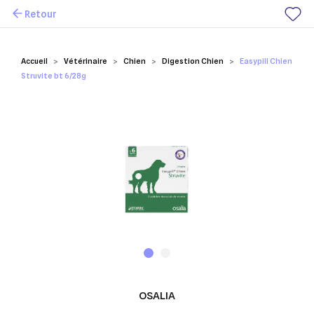
Retour
Mes favoris
Accueil
Vétérinaire
Chien
Digestion Chien
Easypill Chien
Struvite bt 6/28g
OSALIA