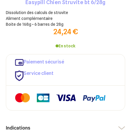
Easypill Chien Struvite bt 6/28g
Dissolution des calculs de struvite
Aliment complémentaire
Boite de 168g • 6 barres de 28g
24,24 €
En stock
Paiement sécurisé
Service client
×
×
Connexion
Créer une liste d'envies
Indications