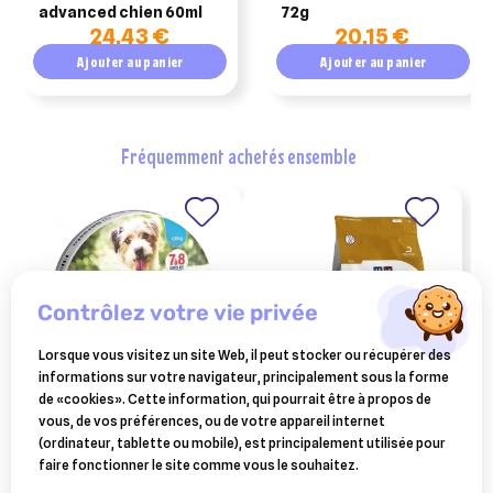
advanced chien 60ml
72g
24,43 €
20,15 €
Ajouter au panier
Ajouter au panier
fréquemment achetés ensemble
contrôlez votre vie privée
Lorsque vous visitez un site Web, il peut stocker ou récupérer des
informations sur votre navigateur, principalement sous la forme
de «cookies». Cette information, qui pourrait être à propos de
ELANCO ANIMAL
SPECIFIC
vous, de vos préférences, ou de votre appareil internet
seresto collier anti
specific ccd struvite
(ordinateur, tablette ou mobile), est principalement utilisée pour
parasitaire petit chien
management chien 12kg
31,09 €
99,35 €
faire fonctionner le site comme vous le souhaitez.