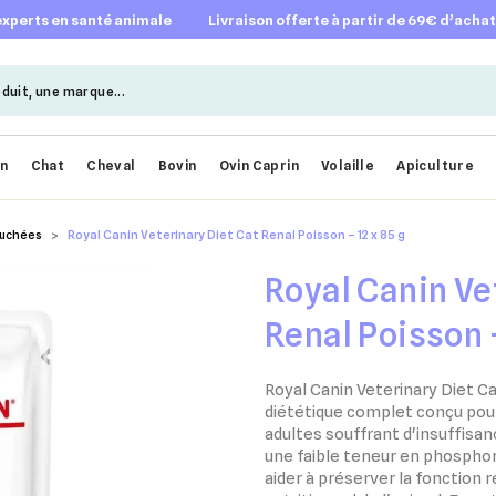
 experts en santé animale
livraison offerte à partir de 69€ d’acha
en
Chat
Cheval
Bovin
Ovin Caprin
Volaille
Apiculture
ouchées
Royal Canin Veterinary Diet Cat Renal Poisson – 12 x 85 g
Royal Canin Ve
Renal Poisson –
Royal Canin Veterinary Diet C
diététique complet conçu pour
adultes souffrant d'insuffisan
une faible teneur en phosphor
aider à préserver la fonction 