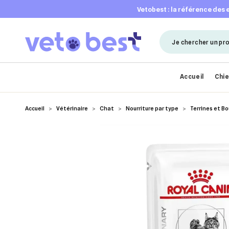
vetobest : la référence des
Accueil
Chi
Accueil
Vétérinaire
Chat
Nourriture par type
Terrines et B