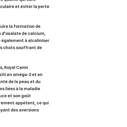
ulaire et éviter la perte
uire la formation de
ls d'oxalate de calcium,
de également à
alcaliniser
les chats souffrant de
es,
Royal Canin
ichi en
oméga-3
et en
anté de la peau et du
ns liées à la maladie
auce
et son
goût
èrement appétent, ce qui
 ayant des aversions