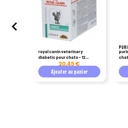
PUR
royal canin veterinary
puri
diabetic pour chats – 12
chat
20,45 €
sachets repas x 85 g
Ajouter au panier