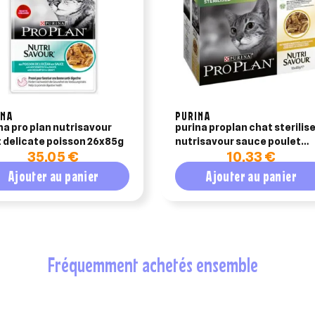
INA
PURINA
na pro plan nutrisavour
purina proplan chat sterilis
 delicate poisson 26x85g
nutrisavour sauce poulet
35,05 €
10,33 €
10x85g
Ajouter au panier
Ajouter au panier
fréquemment achetés ensemble