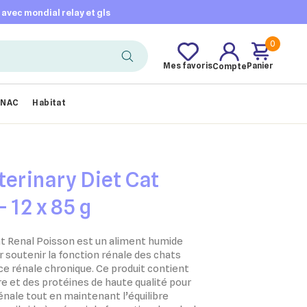
t avec mondial relay et gls
0
Mes favoris
Panier
Compte
NAC
Habitat
terinary Diet Cat
 12 x 85 g
at Renal Poisson est un aliment humide
 soutenir la fonction rénale des chats
ce rénale chronique. Ce produit contient
e et des protéines de haute qualité pour
rénale tout en maintenant l’équilibre