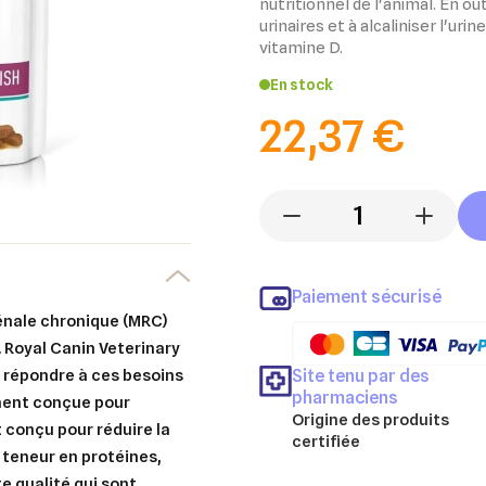
nutritionnel de l'animal. En out
urinaires et à alcaliniser l'uri
vitamine D.
En stock
22,37 €
-
+
Paiement sécurisé
énale chronique (MRC)
.
Royal Canin Veterinary
Site tenu par des
 répondre à ces besoins
pharmaciens
ment conçue pour
Origine des produits
t conçu pour réduire la
certifiée
 teneur en protéines,
e qualité qui sont