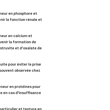
eneur en phosphore et
nir la fonction rénale et
er une liste d'envies
nnexion
eneur en calcium et
venir la formation de
uter à ma liste d'envies
e la liste d'envies
 struvite et d’oxalate de
devez être connecté pour ajouter des produits à votre liste d'envies.
Créer une nouvelle liste
ite pour éviter la prise
nuler
Connexion
t souvent observée chez
nuler
Créer une liste d'envies
eneur en protéines pour
e en cas d'insuffisance
particulier et texture en