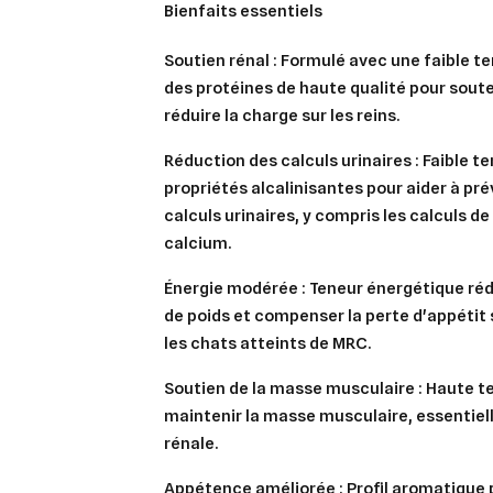
Bienfaits essentiels
Soutien rénal
: Formulé avec une faible t
des protéines de haute qualité pour soute
réduire la charge sur les reins.
Cré
Co
Réduction des calculs urinaires
: Faible t
propriétés alcalinisantes pour aider à pré
Ajo
Nom d
calculs urinaires, y compris les calculs de
Vous 
calcium.
add_circle_outline
Énergie modérée
: Teneur énergétique rédu
An
de poids et compenser la perte d'appéti
An
les chats atteints de MRC.
Soutien de la masse musculaire
: Haute t
maintenir la masse musculaire, essentiell
rénale.
Appétence améliorée
: Profil aromatique 