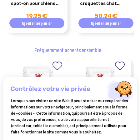
spot-on pour chiens de
croquettes chat
20-40 kg
dermatology support
19,25 €
50,24 €
sac 3 kg
Ajouter au panier
Ajouter au panier
fréquemment achetés ensemble
contrôlez votre vie privée
Lorsque vous visitez un site Web, il peut stocker ou récupérer des
informations sur votre navigateur, principalement sous la forme
de «cookies». Cette information, qui pourrait être à propos de
vous, de vos préférences, ou de votre appareil internet
royal canin veterinary diet
royal canin veterinary chat
(ordinateur, tablette ou mobile), est principalement utilisée pour
cat renal poisson – 12 x 85 g
renal poulet - sachets - 12 x
22,37 €
22,37 €
faire fonctionner le site comme vous le souhaitez.
85 g