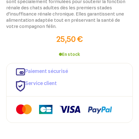
sont spécialement formulées pour soutenir la fonction
rénale des chats adultes dès les premiers stades
d'insuffisance rénale chronique. Elles garantissent une
alimentation adaptée tout en préservant la santé de
votre compagnon félin.
25,50 €
En stock
Paiement sécurisé
Service client
×
×
Connexion
Créer une liste d'envies