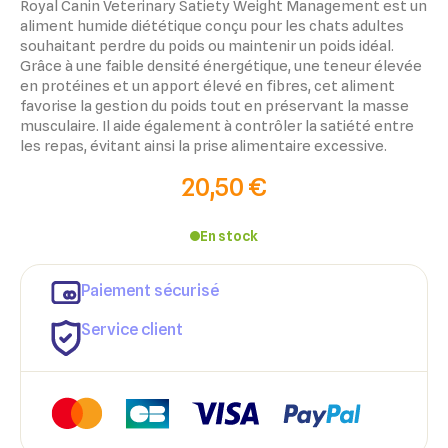
Royal Canin Veterinary Satiety Weight Management est un
aliment humide diététique conçu pour les chats adultes
souhaitant perdre du poids ou maintenir un poids idéal.
Grâce à une faible densité énergétique, une teneur élevée
en protéines et un apport élevé en fibres, cet aliment
favorise la gestion du poids tout en préservant la masse
musculaire. Il aide également à contrôler la satiété entre
les repas, évitant ainsi la prise alimentaire excessive.
20,50 €
En stock
×
×
Connexion
Créer une liste d'envies
Paiement sécurisé
×
Ajouter à ma liste d'envies
Vous devez être connecté pour ajouter des produits à votre
Nom de la liste d'envies
Service client
liste d'envies.
add_circle_outline
Créer une nouvelle liste
Annuler
Créer une liste d'envies
Annuler
Connexion