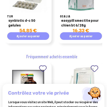
TVM
OSALIA
synbiotic d-c 50
easypill smectite pour
gelules
chien bt 6/ 28g
54,85 €
16,33 €
Ajouter au panier
Ajouter au panier
fréquemment achetés ensemble
contrôlez votre vie privée
Lorsque vous visitez un site Web, il peut stocker ou récupérer des
informations sur votre navigateur, principalement sous la forme