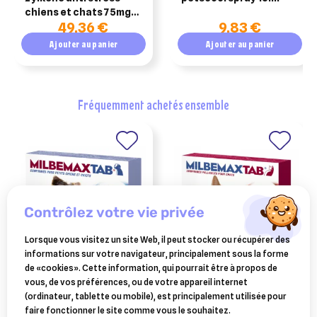
chiens et chats 75mg
49,36 €
9,83 €
(1-10kg) - 100 gellules
Ajouter au panier
Ajouter au panier
fréquemment achetés ensemble
contrôlez votre vie privée
Lorsque vous visitez un site Web, il peut stocker ou récupérer des
informations sur votre navigateur, principalement sous la forme
ELANCO ANIMAL
ELANCO ANIMAL
de «cookies». Cette information, qui pourrait être à propos de
milbemax tab chiots de 0,5
milbemax tab chats 2 kg et
vous, de vos préférences, ou de votre appareil internet
à 10kg (2 comprimés)
plus 2 comprimés
(ordinateur, tablette ou mobile), est principalement utilisée pour
5,20 €
15,20 €
faire fonctionner le site comme vous le souhaitez.