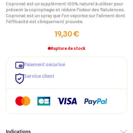
Copronat est un supplément 100% naturel à utiliser pour
prévenir la coprophagie et réduire l’odeur des flatulences.
Copronat est un spray que l'on vaporise sur l'aliment dont
l'éfficacité est cliniquement prouvée.
19,30 €
Rupture de stock
Paiement sécurisé
Service client
×
×
Connexion
Créer une liste d'envies
Indications