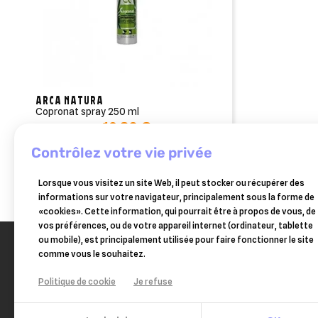
Ajo
Nom d
((co
Vous 
add_circle_outline
((
An
ARCA NATURA
An
copronat spray 250 ml
19,30 €
Rupture de stock
contrôlez votre vie privée
Lorsque vous visitez un site Web, il peut stocker ou récupérer des
informations sur votre navigateur, principalement sous la forme de
«cookies». Cette information, qui pourrait être à propos de vous, de
vos préférences, ou de votre appareil internet (ordinateur, tablette
ou mobile), est principalement utilisée pour faire fonctionner le site
comme vous le souhaitez.
Politique de cookie
Je refuse