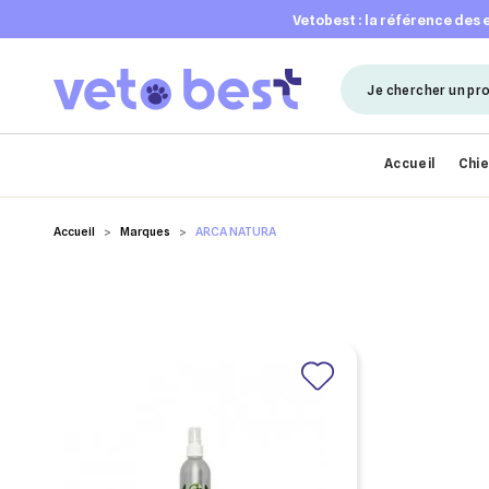
vetobest : la référence des
Accueil
Chi
Accueil
Marques
ARCA NATURA
Cré
((m
Co