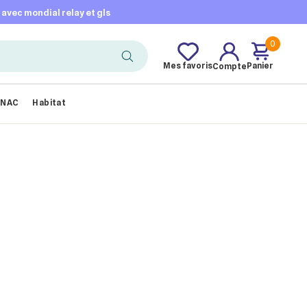
t avec mondial relay et gls
0
Mes favoris
Panier
Compte
NAC
Habitat
×
×
×