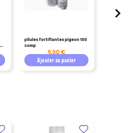
BIOVE
pilules fortifiantes pigeon 100
biovitase 1 
comp
oligo-éléme
9,50 €
2
boisson
Ajouter au panier
Ajout