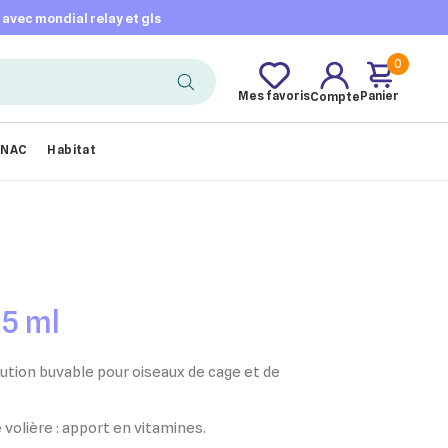
t avec mondial relay et gls
0
Mes favoris
Panier
Compte
NAC
Habitat
15 ml
tion buvable pour oiseaux de cage et de
 volière : apport en vitamines.