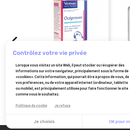
contrôlez votre vie privée
VIRBAC
VIRB
Lorsque vous visitez un site Web, il peut stocker ou récupérer des
oceproven 10 gr
bioca
informations sur votre navigateur, principalement sous la forme de
«cookies». Cette information, qui pourrait être à propos de vous, de
12,80 €
vos préférences, ou de votre appareil internet (ordinateur, tablette
Ajouter au panier
ou mobile), est principalement utilisée pour faire fonctionner le site
comme vous le souhaitez.
Politique de cookie
Je refuse
Je choisis
OK pour mo