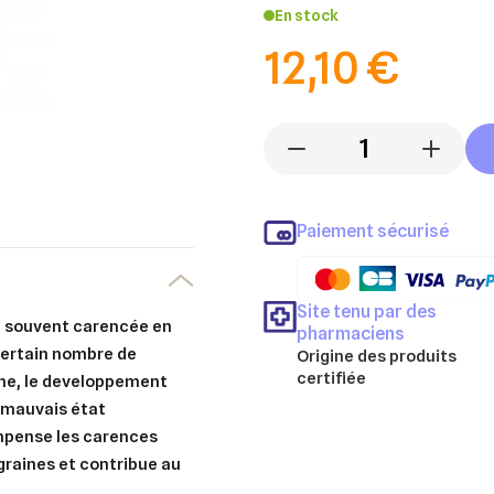
En stock
12,10 €
-
+
Paiement sécurisé
Site tenu par des
t souvent carencée en
pharmaciens
 certain nombre de
Origine des produits
certifiée
rme, le developpement
 mauvais état
mpense les carences
graines et contribue au