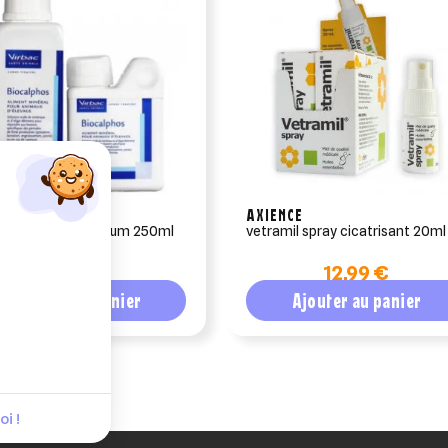
AC
AXIENCE
lphos virbac calcium 250ml
vetramil spray cicatrisant 20ml
20,52 €
12,99 €
Ajouter au panier
Ajouter au panier
i !