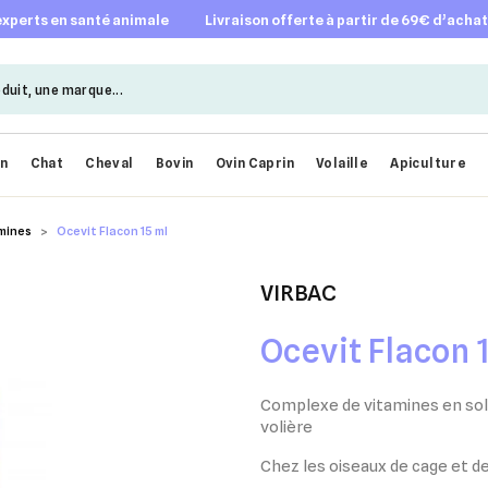
 experts en santé animale
livraison offerte à partir de 69€ d’acha
en
Chat
Cheval
Bovin
Ovin Caprin
Volaille
Apiculture
mines
Ocevit Flacon 15 ml
VIRBAC
Ocevit Flacon 
Complexe de vitamines en solu
volière
Chez les oiseaux de cage et de