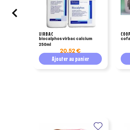
VIRBAC
COO
biocalphos virbac calcium
cofa
250ml
20,52 €
Ajouter au panier