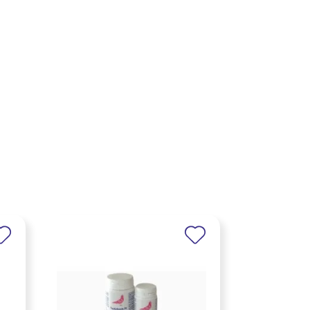
×
×
×