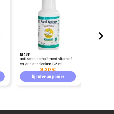
BIOVE
BIOVE
acti selen complément vitaminé
vitavil 190 gr
en vit e et selenium 125 ml
8,20 €
1
Ajouter au panier
Ajout