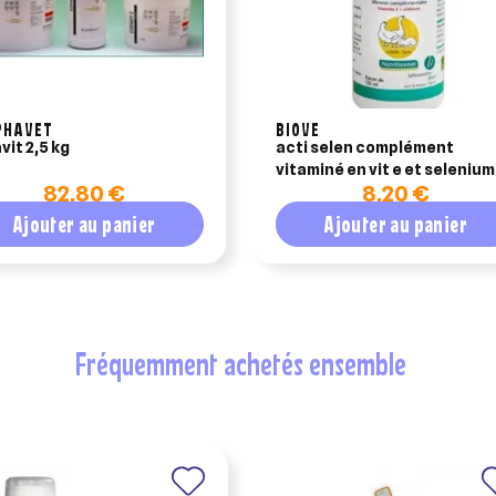
PHAVET
BIOVE
vit 2,5 kg
acti selen complément
vitaminé en vit e et selenium
82,80 €
8,20 €
125 ml
Ajouter au panier
Ajouter au panier
fréquemment achetés ensemble