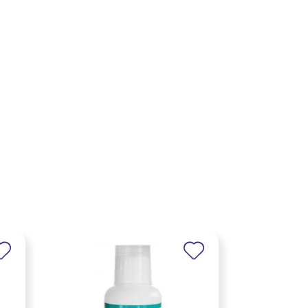
×
×
×