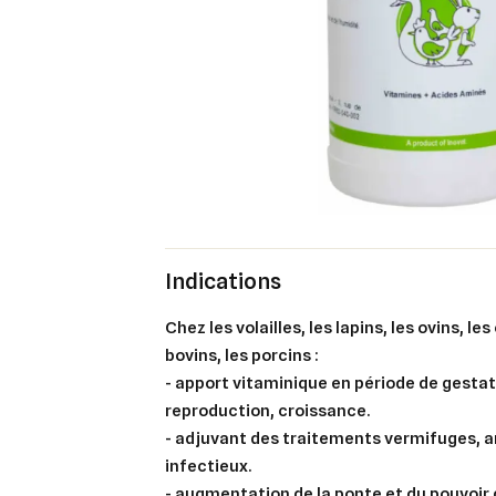
Indications
chez les volailles, les lapins, les ovins, les caprins, les équins, les
bovins, les porcins :
- apport vitaminique en période de gestat
reproduction, croissance.
- adjuvant des traitements vermifuges, a
infectieux.
- augmentation de la ponte et du pouvoir 