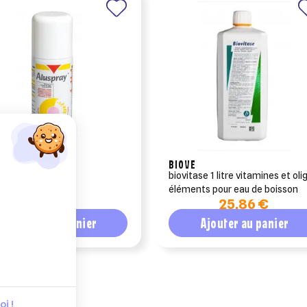
QUINOL
BIOVE
ray 210 ml
biovitase 1 litre vitamines et oli
éléments pour eau de boisson
17,10 €
25,86 €
Ajouter au panier
Ajouter au panier
i !