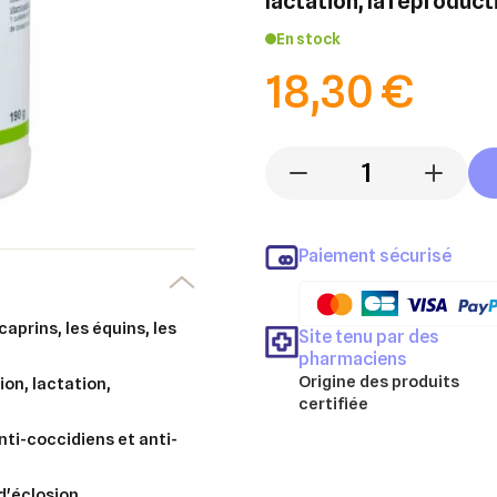
lactation, la reproduct
En stock
18,30 €
-
+
Paiement sécurisé
Site tenu par des
pharmaciens
Origine des produits
ion, lactation,
certifiée
nti-coccidiens et anti-
d'éclosion.