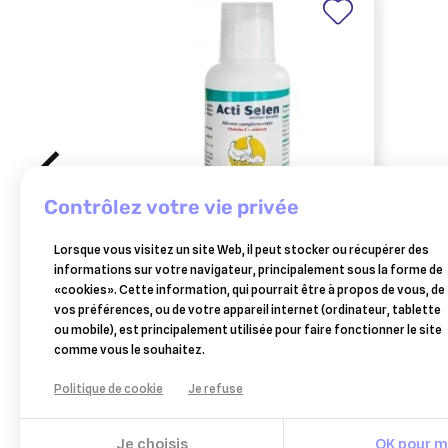
contrôlez votre vie privée
BIOVE
VÉTO
Lorsque vous visitez un site Web, il peut stocker ou récupérer des
acti selen complément vitaminé
alusp
informations sur votre navigateur, principalement sous la forme de
en vit e et selenium 125 ml
«cookies». Cette information, qui pourrait être à propos de vous, de
8,20 €
vos préférences, ou de votre appareil internet (ordinateur, tablette
Ajouter au panier
ou mobile), est principalement utilisée pour faire fonctionner le site
comme vous le souhaitez.
Politique de cookie
Je refuse
Je choisis
OK pour mo