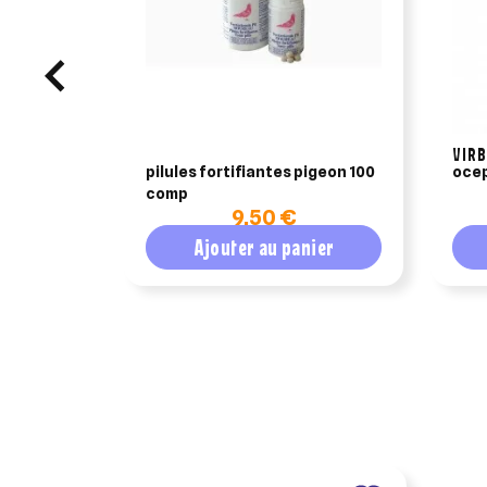
VIR
pilules fortifiantes pigeon 100
ocep
comp
9,50 €
Ajouter au panier