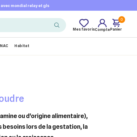
t avec mondial relay et gls
0
Mes favoris
Panier
Compte
NAC
Habitat
Poudre
 besoins lors de la gestation, la