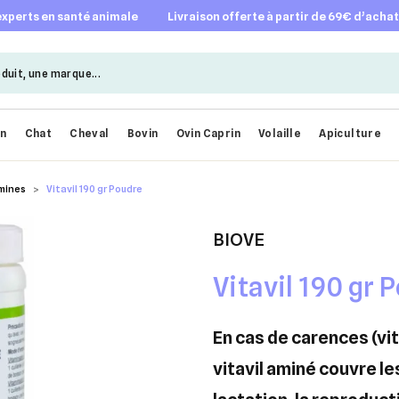
 experts en santé animale
livraison offerte à partir de 69€ d’acha
en
Chat
Cheval
Bovin
Ovin Caprin
Volaille
Apiculture
mines
Vitavil 190 gr Poudre
BIOVE
Vitavil 190 gr 
en cas de carences (vitamine ou d'origine alimentaire),
vitavil
aminé couvre les