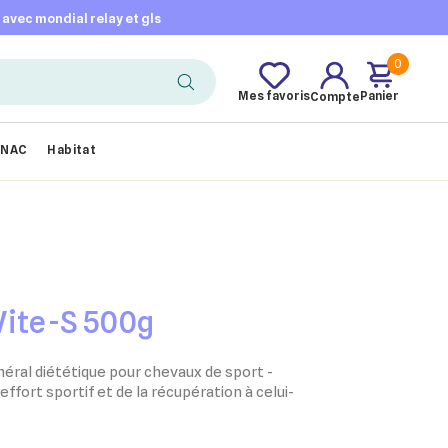
t avec mondial relay et gls
0
Mes favoris
Panier
Compte
NAC
Habitat
Vite-S 500g
éral diététique pour chevaux de sport -
effort sportif et de la récupération à celui-