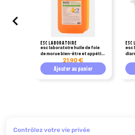
ESC LABORATOIRE
ESC 
esc laboratoire huile de foie
esc 
de morue bien-être et appétit
diar
21,90 €
1l
Ajouter au panier
contrôlez votre vie privée