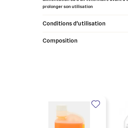
prolonger son utilisation
Conditions d'utilisation
Cré
Co
Composition
Ajo
Nom d
Vous 
add_circle_outline
An
An