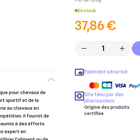
En stock
37,86 €
-
+
Paiement sécurisé
ique pour chevaux de
Site tenu par des
rt sportif et de la
pharmaciens
Origine des produits
ne au chevaux en
certifiée
pétition. Il fournit de
oumis à des efforts
un expert en
tiliser l'aliment ou de