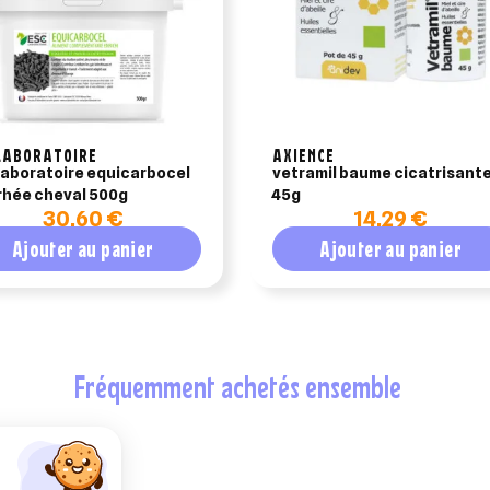
LABORATOIRE
AXIENCE
laboratoire equicarbocel
vetramil baume cicatrisant
rhée cheval 500g
45g
30,60 €
14,29 €
Ajouter au panier
Ajouter au panier
fréquemment achetés ensemble