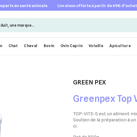
 experts en santé animale
livraison offerte à partir de 69€ d’acha
en
Chat
Cheval
Bovin
Ovin Caprin
Volaille
Apiculture
GREEN PEX
Greenpex Top 
TOP-VITE-S
est un aliment min
Soutien de la préparation à un 
ci.
Pot de 500g