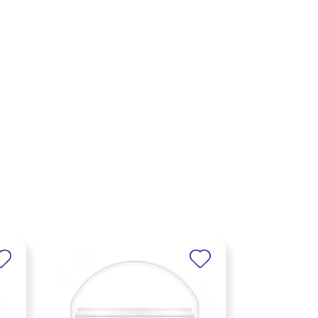
×
×
×