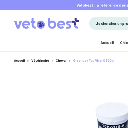
vetobest : la référence des
Accueil
Chi
Accueil
Vétérinaire
Cheval
Greenpex Top Vite-S 500g