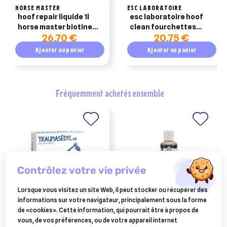
HORSE MASTER
ESC LABORATOIRE
hoof repair liquide 1l
esc laboratoire hoof
horse master biotine
clean fourchettes
26,70 €
20,75 €
liquide pour sabot
abîmées 200ml
cheval
Ajouter au panier
Ajouter au panier
fréquemment achetés ensemble
contrôlez votre vie privée
Lorsque vous visitez un site Web, il peut stocker ou récupérer des
informations sur votre navigateur, principalement sous la forme
BOIRON
AUDEVARD
de «cookies». Cette information, qui pourrait être à propos de
traumasedyl 12 ampoules
povidum scrub (savon)
vous, de vos préférences, ou de votre appareil internet
120ml