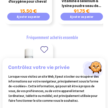
vitamine e selenium &
d'oxygène pour cheval
lysine poudre seau de
15,50 €
91,75 €
4kg
Ajouter au panier
Ajouter au panier
fréquemment achetés ensemble
contrôlez votre vie privée
Lorsque vous visitez un site Web, il peut stocker ou récupérer des
informations sur votre navigateur, principalement sous la forme
de «cookies». Cette information, qui pourrait être à propos de
vous, de vos préférences, ou de votre appareil internet
alufilm – spray cicatrisant –
(ordinateur, tablette ou mobile), est principalement utilisée pour
300 ml
faire fonctionner le site comme vous le souhaitez.
14,41 €
Ajouter au panier