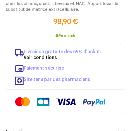
chez
les chiens, chats, chevaux et NAC : Apport local de
substitut de matrice extracellulaire.
98,90 €
En stock
Livraison gratuite des 69€ d'achat.
Voir conditions
Paiement sécurisé
Site tenu par des pharmaciens
×
×
Connexion
Créer une liste d'envies