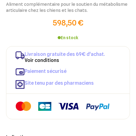
Aliment complémentaire pour le soutien du métabolisme
articulaire chez les chiens et les chats.
598,50 €
En stock
Livraison gratuite des 69€ d'achat.
Voir conditions
Paiement sécurisé
Site tenu par des pharmaciens
×
×
Connexion
Créer une liste d'envies