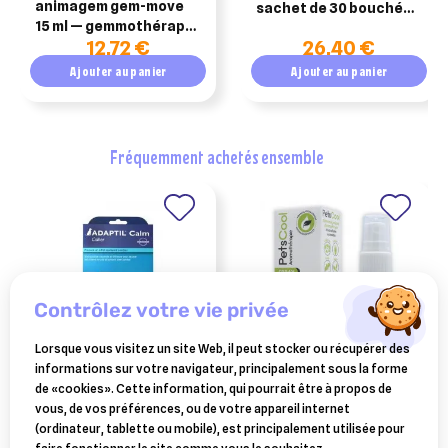
animagem gem-move
sachet de 30 bouchées
15 ml — gemmothérapie
– biocanina
12,72 €
26,40 €
confort articulaire
chien & chat
Ajouter au panier
Ajouter au panier
fréquemment achetés ensemble
contrôlez votre vie privée
Lorsque vous visitez un site Web, il peut stocker ou récupérer des
informations sur votre navigateur, principalement sous la forme
CEVA SANTE ANIMALE
AXIENCE
de «cookies». Cette information, qui pourrait être à propos de
adaptil calm collier 62.5 cm
petscool spray 15ml
vous, de vos préférences, ou de votre appareil internet
(ordinateur, tablette ou mobile), est principalement utilisée pour
30,52 €
9,83 €