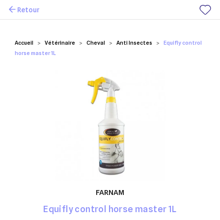
Retour
Mes favoris
Accueil
Vétérinaire
Cheval
Anti Insectes
Equifly control
horse master 1L
FARNAM
Equifly control horse master 1L