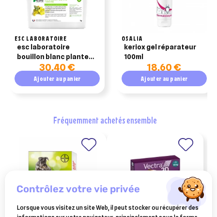
ESC LABORATOIRE
OSALIA
esc laboratoire
keriox gel réparateur
bouillon blanc plante
100ml
30,40 €
18,60 €
pure affections des
bronches 1kg
Ajouter au panier
Ajouter au panier
fréquemment achetés ensemble
contrôlez votre vie privée
Lorsque vous visitez un site Web, il peut stocker ou récupérer des