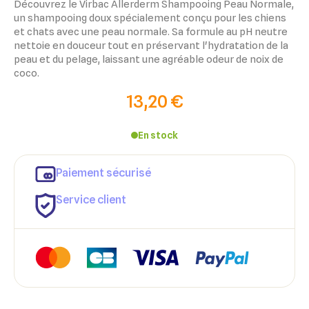
Découvrez le Virbac Allerderm Shampooing Peau Normale,
un shampooing doux spécialement conçu pour les chiens
et chats avec une peau normale. Sa formule au pH neutre
nettoie en douceur tout en préservant l'hydratation de la
peau et du pelage, laissant une agréable odeur de noix de
coco.
13,20 €
En stock
×
×
Connexion
Créer une liste d'envies
Paiement sécurisé
×
Service client
Ajouter à ma liste d'envies
Vous devez être connecté pour ajouter des produits à votre
Nom de la liste d'envies
liste d'envies.
add_circle_outline
Créer une nouvelle liste
Annuler
Créer une liste d'envies
Annuler
Connexion