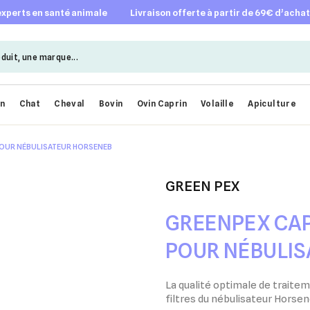
 experts en santé animale
livraison offerte à partir de 69€ d’acha
en
Chat
Cheval
Bovin
Ovin Caprin
Volaille
Apiculture
POUR NÉBULISATEUR HORSENEB
GREEN PEX
GREENPEX CA
POUR NÉBULIS
La qualité optimale de traitem
filtres du nébulisateur Horse