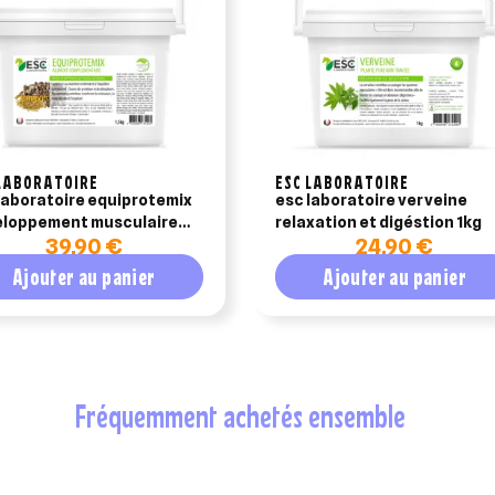
LABORATOIRE
ESC LABORATOIRE
laboratoire equiprotemix
esc laboratoire verveine
loppement musculaire
relaxation et digéstion 1kg
39,90 €
24,90 €
g
Ajouter au panier
Ajouter au panier
fréquemment achetés ensemble