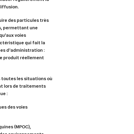
iffusion.
uire des particules très
s
, permettant une
qu’aux voies
téristique qui fait la
es d’administration :
de produit réellement
 toutes les situations où
nt lors de traitements
ue :
ues des voies
quines (MPOC),