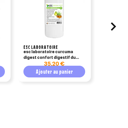
ESC LABORATOIRE
AUDEVARD
esc laboratoire curcuma
harpagyl po
digest confort digestif du
35,20 €
3
cheval 1l
Ajouter au panier
Ajout