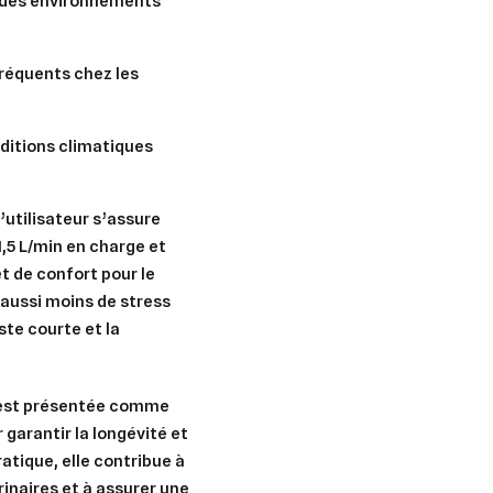
s des environnements
 fréquents chez les
nditions climatiques
’utilisateur s’assure
er une liste d'envies
nnexion
1,5 L/min en charge et
et de confort pour le
uter à ma liste d'envies
e la liste d'envies
 aussi moins de stress
devez être connecté pour ajouter des produits à votre liste d'envies.
ste courte et la
Créer une nouvelle liste
nuler
Connexion
 est présentée comme
nuler
Créer une liste d'envies
garantir la longévité et
ratique, elle contribue à
rinaires et à assurer une