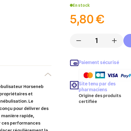
En stock
5,80 €
-
+
Paiement sécurisé
Site tenu par des
ébulisateur Horseneb
pharmaciens
propriétaires et
Origine des produits
 nébulisation. Le
certifiée
conçu pour délivrer des
 manière rapide,
ir ces performances
mplacer régulièrement la