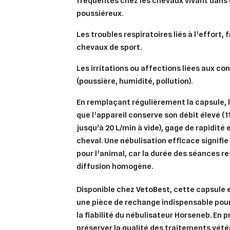
fréquentes chez les chevaux vivant dan
poussiéreux.
Les troubles respiratoires liés à l’effort,
chevaux de sport.
Les irritations ou affections liées aux co
(poussière, humidité, pollution).
En remplaçant régulièrement la capsule, l
Cré
Co
que l’appareil conserve son
débit élevé
(1
jusqu’à 20 L/min à vide), gage de rapidité 
Ajo
Nom d
cheval. Une nébulisation efficace signifie
Vous 
pour l’animal, car la durée des séances re
add_circle_outline
diffusion homogène.
An
Disponible chez
VetoBest
, cette capsule
An
une pièce de rechange indispensable pour 
la fiabilité du nébulisateur Horseneb. En p
préserver la qualité des traitements vété