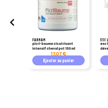
FARNAM
ESC 
picri-baume cicatrisant
esc 
intensif cheval pot 150 ml
déve
17,07 €
1,5k
Ajouter au panier