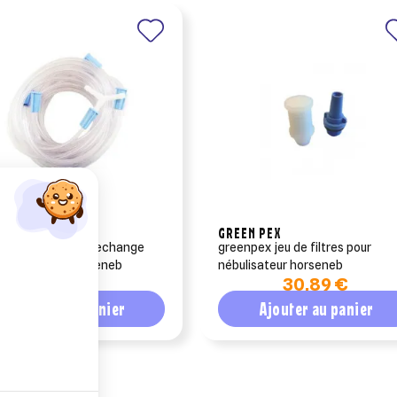
N PEX
GREEN PEX
npex tubulure de rechange
greenpex jeu de filtres pour
nébulisateur horseneb
nébulisateur horseneb
19,90 €
30,89 €
Ajouter au panier
Ajouter au panier