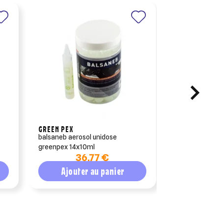
GREEN PEX
VÉTOQUINOL
balsaneb aerosol unidose
equistro respa
greenpex 14x10ml
36,77 €
1
Ajouter au panier
Ajout