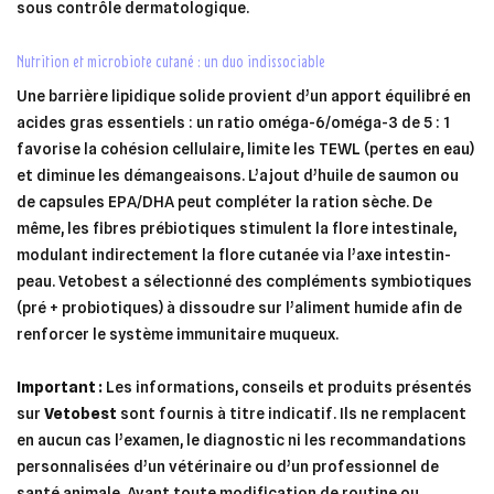
sous contrôle dermatologique.
nutrition et microbiote cutané : un duo indissociable
Une barrière lipidique solide provient d’un apport équilibré en
acides gras essentiels : un ratio oméga-6/oméga-3 de 5 : 1
favorise la cohésion cellulaire, limite les TEWL (pertes en eau)
et diminue les démangeaisons. L’ajout d’huile de saumon ou
de capsules EPA/DHA peut compléter la ration sèche. De
même, les fibres prébiotiques stimulent la flore intestinale,
modulant indirectement la flore cutanée via l’axe intestin-
peau. Vetobest a sélectionné des compléments symbiotiques
(pré + probiotiques) à dissoudre sur l’aliment humide afin de
renforcer le système immunitaire muqueux.
Important :
Les informations, conseils et produits présentés
sur
Vetobest
sont fournis à titre indicatif. Ils ne remplacent
en aucun cas l’examen, le diagnostic ni les recommandations
personnalisées d’un vétérinaire ou d’un professionnel de
santé animale. Avant toute modification de routine ou