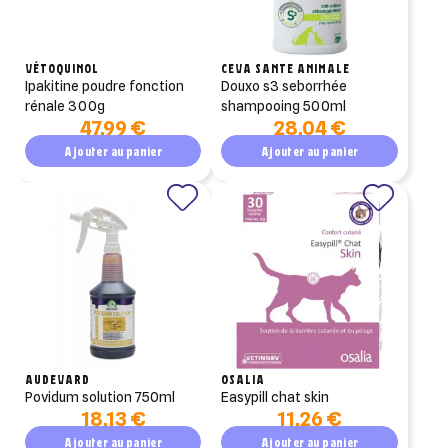
VÉTOQUINOL
CEVA SANTE ANIMALE
ipakitine poudre fonction
douxo s3 seborrhée
rénale 300g
shampooing 500ml
47,99 €
28,04 €
Ajouter au panier
Ajouter au panier
AUDEVARD
OSALIA
povidum solution 750ml
easypill chat skin
18,13 €
11,26 €
Ajouter au panier
Ajouter au panier