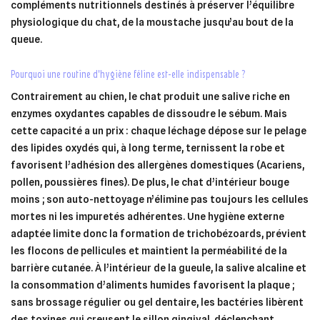
compléments nutritionnels destinés à préserver l’équilibre
physiologique du chat, de la moustache jusqu’au bout de la
queue.
pourquoi une routine d’hygiène féline est-elle indispensable ?
Contrairement au chien, le chat produit une salive riche en
enzymes oxydantes capables de dissoudre le sébum. Mais
cette capacité a un prix : chaque léchage dépose sur le pelage
des lipides oxydés qui, à long terme, ternissent la robe et
favorisent l’adhésion des allergènes domestiques (Acariens,
pollen, poussières fines). De plus, le chat d’intérieur bouge
moins ; son auto-nettoyage n’élimine pas toujours les cellules
mortes ni les impuretés adhérentes. Une hygiène externe
adaptée limite donc la formation de trichobézoards, prévient
les flocons de pellicules et maintient la perméabilité de la
barrière cutanée. À l’intérieur de la gueule, la salive alcaline et
la consommation d’aliments humides favorisent la plaque ;
sans brossage régulier ou gel dentaire, les bactéries libèrent
des toxines qui creusent le sillon gingival, déclenchant