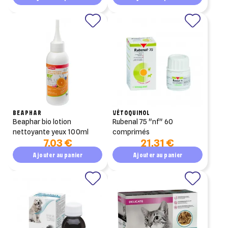
BEAPHAR
VÉTOQUINOL
beaphar bio lotion
rubenal 75 "nf" 60
nettoyante yeux 100ml
comprimés
7,03 €
21,31 €
Ajouter au panier
Ajouter au panier