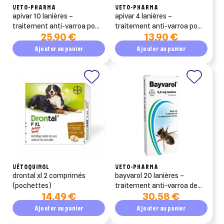
VETO-PHARMA
VETO-PHARMA
apivar 10 lanières –
apivar 4 lanières –
traitement anti-varroa pour
traitement anti-varroa pour
25,90 €
13,90 €
ruche (amitraz)
ruche (amitraz)
Ajouter au panier
Ajouter au panier
VÉTOQUINOL
VETO-PHARMA
drontal xl 2 comprimés
bayvarol 20 lanières –
(pochettes)
traitement anti-varroa de
14,49 €
30,58 €
rotation (fluméthrine)
Ajouter au panier
Ajouter au panier