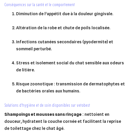
conséquences sur la santé et le comportement
Diminution de l’appétit due à la douleur gingivale.
Altération de la robe et chute de poils localisée.
Infections cutanées secondaires (pyodermite) et
sommeil perturbé.
×
×
Stress et isolement social du chat sensible aux odeurs
Connexion
×
Créer une liste d'envies
de litière.
((modalTitle))
×
Ajouter à ma liste d'envies
Vous devez être connecté pour ajouter des produits à votre
Risque zoonotique : transmission de dermatophytes et
Nom de la liste d'envies
((confirmMessage))
de bactéries orales aux humains.
liste d'envies.
add_circle_outline
Créer une nouvelle liste
solutions d’hygiène et de soin disponibles sur vetobest
((cancelText))
((modalDeleteText))
Annuler
Créer une liste d'envies
Annuler
Connexion
Shampoings et mousses sans rinçage
: nettoient en
douceur, hydratent la couche cornée et facilitent la reprise
de toilettage chez le chat âgé.