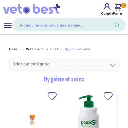
0
Compte
Panier
Mes favoris
Accueil
Vétérinaire
Chat
Hygiène et soins
Trier par catégorie
Hygiène et soins