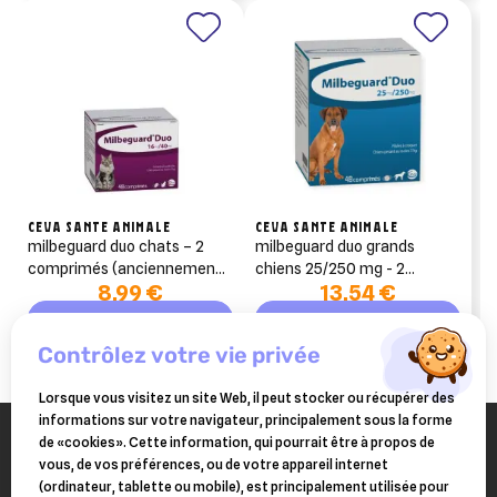
CEVA SANTE ANIMALE
CEVA SANTE ANIMALE
milbeguard duo chats – 2
milbeguard duo grands
comprimés (anciennement
chiens 25/250 mg - 2
8,99 €
13,54 €
milbactor)
comprimés
Ajouter au panier
Ajouter au panier
contrôlez votre vie privée
Lorsque vous visitez un site Web, il peut stocker ou récupérer des
informations sur votre navigateur, principalement sous la forme
de «cookies». Cette information, qui pourrait être à propos de
vous, de vos préférences, ou de votre appareil internet
(ordinateur, tablette ou mobile), est principalement utilisée pour