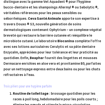
distingue avec la gamme Vet Aquadent ® pour l’hygiène
bucco-dentaire et les shampoings Allermyl ® ou Sebolytic ®,
véritables références pour les peaux sensibles ou
séborrhéiques.
Ceva Santé Animale
apporte son expertise à
travers Douxo ® S3, nouvelle génération de soins
dermatologiques contenant Ophytrium – un complexe végétal
breveté qui restaure la barrière cutanée et rééquilibre le
microbiote cutané. Le laboratoire
Biocanina
complète l’offre
avec ses lotions auriculaires Cerulytic et sa pâte dentaire
Enzycalm, appréciées pour leur tolérance et leur praticité au
quotidien. Enfin,
Beaphar
fournit des lingettes et mousses
Dermacare enrichies en aloe vera et provitamine B5, parfaites
pour un nettoyage express entre deux bains ou pour les chats
réfractaires à l’eau.
trois piliers pour une hygiène parfaite
Routine de toilettage
: brossage quotidien pour les
races à poil long, hebdomadaire pour les poils courts ;
élimine les nœuds et stimule la micro-circulation.