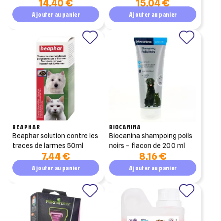
14,40 €
15,04 €
function saumon 10x85g
Ajouter au panier
Ajouter au panier
BEAPHAR
BIOCANINA
beaphar solution contre les
biocanina shampoing poils
traces de larmes 50ml
noirs – flacon de 200 ml
7,44 €
8,16 €
Ajouter au panier
Ajouter au panier