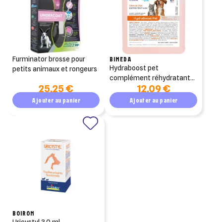
furminator brosse pour
BIMEDA
hydraboost pet
petits animaux et rongeurs
complément réhydratant
25,25 €
12,09 €
chiens et chats (125ml)
Ajouter au panier
Ajouter au panier
BOIRON
uricystyl 30 ml