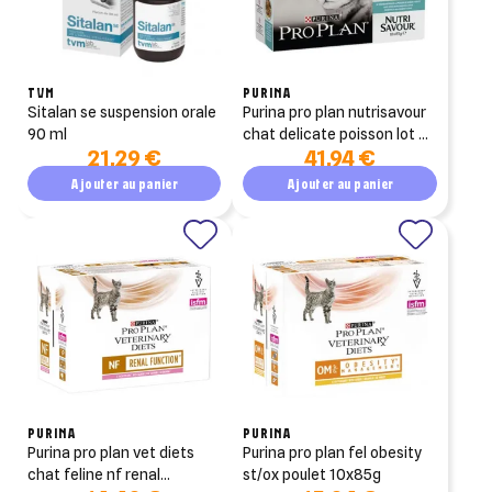
TVM
PURINA
sitalan se suspension orale
purina pro plan nutrisavour
90 ml
chat delicate poisson lot de
21,29 €
41,94 €
4 10x85g
Ajouter au panier
Ajouter au panier
PURINA
PURINA
purina pro plan vet diets
purina pro plan fel obesity
chat feline nf renal
st/ox poulet 10x85g