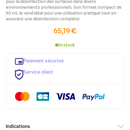
pour la désinfection des surfaces dans divers
environnements professionnels. Son format compact de
50 mL le rend idéal pour une utilisation pratique tout en
assurant une désinfection complète.
65,19 €
En stock
×
Paiement sécurisé
×
Connexion
Créer une liste d'envies
Service client
×
Ajouter à ma liste d'envies
Vous devez être connecté pour ajouter des produits à votre
Nom de la liste d'envies
liste d'envies.
add_circle_outline
Créer une nouvelle liste
Annuler
Créer une liste d'envies
Annuler
Connexion
Indications