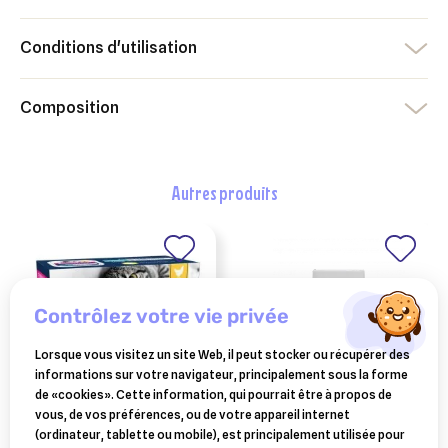
Conditions d'utilisation
Composition
autres produits
contrôlez votre vie privée
Lorsque vous visitez un site Web, il peut stocker ou récupérer des
informations sur votre navigateur, principalement sous la forme
de «cookies». Cette information, qui pourrait être à propos de
vous, de vos préférences, ou de votre appareil internet
patée eukanuba adult
AUDEVARD
(ordinateur, tablette ou mobile), est principalement utilisée pour
ekyflex nodolox
sans céréales 12 x 85 g