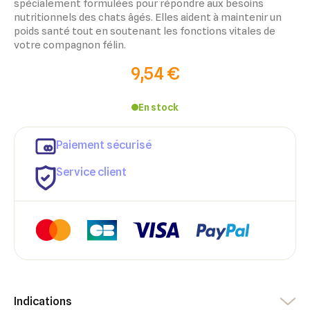
spécialement formulées pour répondre aux besoins
nutritionnels des chats âgés. Elles aident à maintenir un
poids santé tout en soutenant les fonctions vitales de
votre compagnon félin.
9,54 €
En stock
×
Paiement sécurisé
×
Connexion
Créer une liste d'envies
Service client
×
Ajouter à ma liste d'envies
Vous devez être connecté pour ajouter des produits à votre
Nom de la liste d'envies
liste d'envies.
add_circle_outline
Créer une nouvelle liste
Annuler
Créer une liste d'envies
Annuler
Connexion
Indications