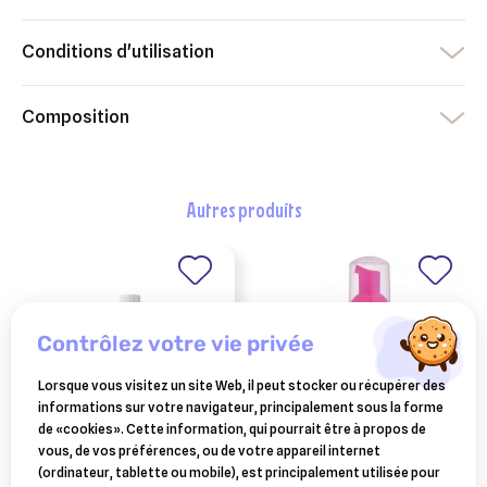
Conditions d'utilisation
Composition
autres produits
contrôlez votre vie privée
Lorsque vous visitez un site Web, il peut stocker ou récupérer des
informations sur votre navigateur, principalement sous la forme
de «cookies». Cette information, qui pourrait être à propos de
vous, de vos préférences, ou de votre appareil internet
esc laboratoire
CEVA SANTE ANIMALE
(ordinateur, tablette ou mobile), est principalement utilisée pour
douxo s3 calm mousse
macérat de bourgeon