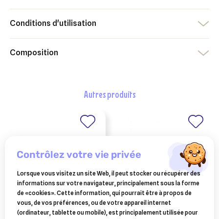
Conditions d'utilisation
Composition
autres produits
contrôlez votre vie privée
Lorsque vous visitez un site Web, il peut stocker ou récupérer des
informations sur votre navigateur, principalement sous la forme
de «cookies». Cette information, qui pourrait être à propos de
vous, de vos préférences, ou de votre appareil internet
crayon marqueur
TVM
(ordinateur, tablette ou mobile), est principalement utilisée pour
locox 1200 comprimés
raidex à l'unité pour le