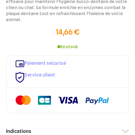
efficace pour maintenir l'hygiène bucco-dentaire de votre
chien ou chat. Sa formule enrichie en enzymes combat la
plaque dentaire tout en rafraîchissant l'haleine de votre
animal.
14,66 €
En stock
×
Paiement sécurisé
×
Connexion
Créer une liste d'envies
Service client
×
Ajouter à ma liste d'envies
Vous devez être connecté pour ajouter des produits à votre
Nom de la liste d'envies
liste d'envies.
add_circle_outline
Créer une nouvelle liste
Annuler
Créer une liste d'envies
Annuler
Connexion
Indications