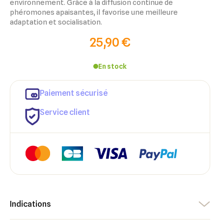
environnement. Grâce à la diffusion continue de
phéromones apaisantes, il favorise une meilleure
adaptation et socialisation.
25,90 €
En stock
Paiement sécurisé
Service client
×
×
Connexion
Créer une liste d'envies
Indications