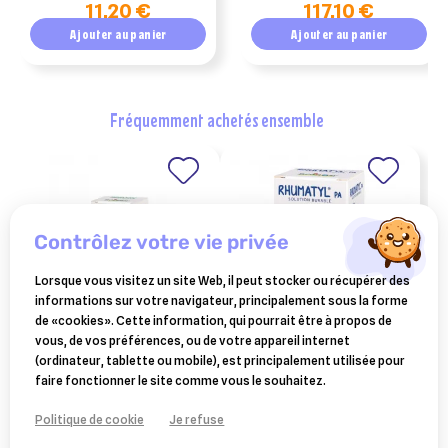
11,20 €
117,10 €
Ajouter au panier
Ajouter au panier
fréquemment achetés ensemble
contrôlez votre vie privée
Lorsque vous visitez un site Web, il peut stocker ou récupérer des
informations sur votre navigateur, principalement sous la forme
de «cookies». Cette information, qui pourrait être à propos de
vous, de vos préférences, ou de votre appareil internet
BOIRON
BOIRON
(ordinateur, tablette ou mobile), est principalement utilisée pour
hepatyl boiron (30 ml)
rhumatyl 30ml
11,90 €
11,90 €
faire fonctionner le site comme vous le souhaitez.
Ajouter au panier
Ajouter au panier
Politique de cookie
Je refuse