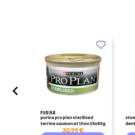
Ajo
Nom d
Vous 
add_circle_outline
An
An
PURINA
purina pro plan sterilised
stom
terrine saumon et thon 24x85g
dent
30,99 €
et c