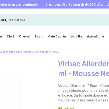
 experts en santé animale
livraison offerte à partir de 69€ d’acha
en
Chat
Cheval
Bovin
Ovin Caprin
Volaille
Apiculture
e Nettoyante Sans Rinçage pour Chien et Chat
Virbac Allerde
ml - Mousse N
Rinçage pour C
Virbac Allerderm™ Foam Clea
rinçage idéale pour chien et c
efficace. Sa formule douce et 
neutralisent les odeurs et res
En stock