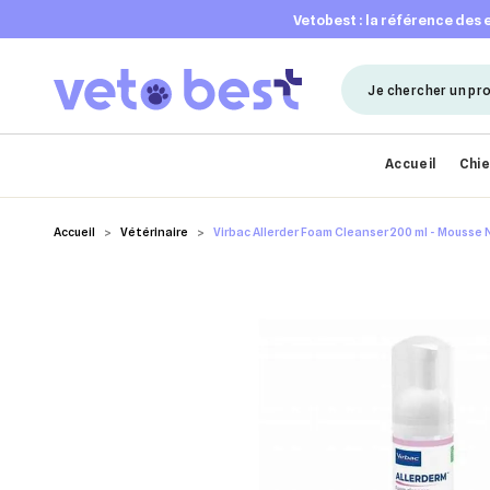
vetobest : la référence des
Accueil
Chi
Accueil
Vétérinaire
Virbac Allerder Foam Cleanser 200 ml - Mouss