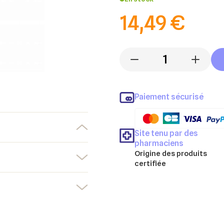
14,49 €
-
+
Paiement sécurisé
Site tenu par des
pharmaciens
Origine des produits
certifiée
er une liste d'envies
nnexion