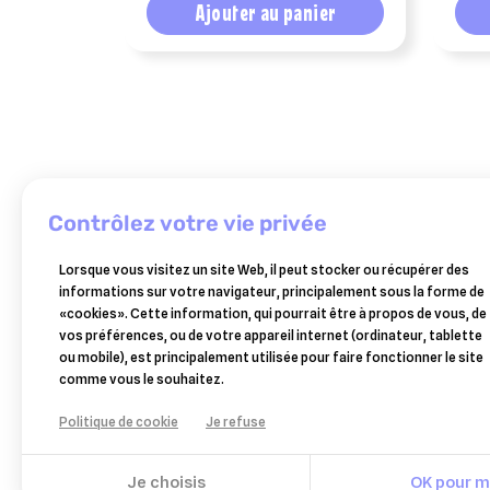
Ajouter au panier
contrôlez votre vie privée
Lorsque vous visitez un site Web, il peut stocker ou récupérer des
informations sur votre navigateur, principalement sous la forme de
douxo
vectra3d
«cookies». Cette information, qui pourrait être à propos de vous, de
s3
antiparasitaires
9,90 €
25,80 €
vos préférences, ou de votre appareil internet (ordinateur, tablette
calm
25/40
ou mobile), est principalement utilisée pour faire fonctionner le site
pads
kg
Ajouter au panier
Ajouter au panier
comme vous le souhaitez.
30
3
lingettes
pipettes
Politique de cookie
Je refuse
–
lingettes
apaisantes
Je choisis
OK pour mo