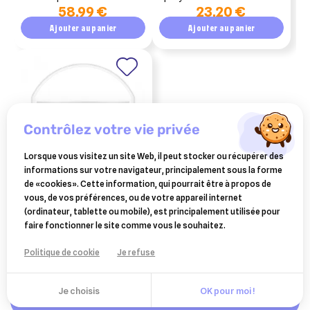
58,99 €
23,20 €
essentielles 500ml
Ajouter au panier
Ajouter au panier
contrôlez votre vie privée
Lorsque vous visitez un site Web, il peut stocker ou récupérer des
informations sur votre navigateur, principalement sous la forme
de «cookies». Cette information, qui pourrait être à propos de
ESC LABORATOIRE
vous, de vos préférences, ou de votre appareil internet
esc laboratoire terre de
(ordinateur, tablette ou mobile), est principalement utilisée pour
diatomée parasites
faire fonctionner le site comme vous le souhaitez.
9,10 €
intestinaux 1kg
Ajouter au panier
Politique de cookie
Je refuse
Je choisis
OK pour moi !
Ajouter au panier