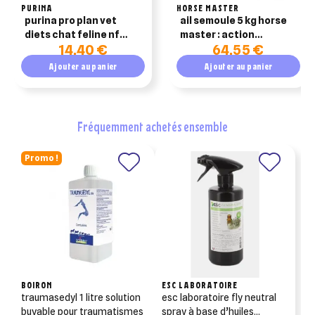
PURINA
HORSE MASTER
purina pro plan vet
ail semoule 5 kg horse
diets chat feline nf
master : action
14,40 €
64,55 €
renal function saumon
répulsive contre les
10x85g
insectes pour chevaux
Ajouter au panier
Ajouter au panier
fréquemment achetés ensemble
Promo !
BOIRON
ESC LABORATOIRE
traumasedyl 1 litre solution
esc laboratoire fly neutral
buvable pour traumatismes
spray à base d’huiles