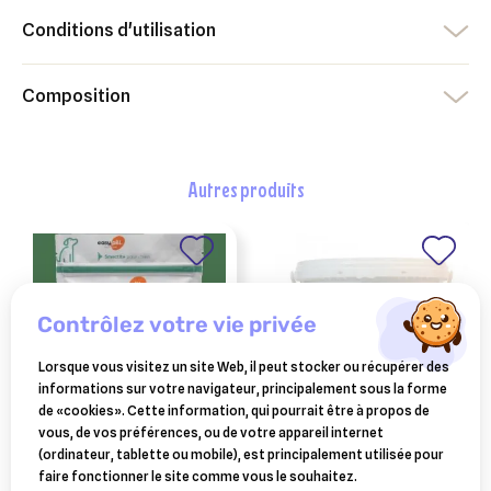
Conditions d'utilisation
Composition
autres produits
contrôlez votre vie privée
Lorsque vous visitez un site Web, il peut stocker ou récupérer des
informations sur votre navigateur, principalement sous la forme
de «cookies». Cette information, qui pourrait être à propos de
vous, de vos préférences, ou de votre appareil internet
easypill chien smectite
HORSE MASTER
(ordinateur, tablette ou mobile), est principalement utilisée pour
vitamix horse master
- osalia
faire fonctionner le site comme vous le souhaitez.
pot de 10kg