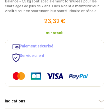
Balance – 1,5 kg sont spécialement formulées pour les
chats âgés de plus de 7 ans. Elles aident à maintenir leur
vitalité tout en soutenant leur santé urinaire et rénale.
23,32 €
En stock
Paiement sécurisé
×
×
Connexion
Créer une liste d'envies
Service client
×
Ajouter à ma liste d'envies
Vous devez être connecté pour ajouter des produits à votre
Nom de la liste d'envies
liste d'envies.
add_circle_outline
Créer une nouvelle liste
Annuler
Créer une liste d'envies
Annuler
Connexion
Indications