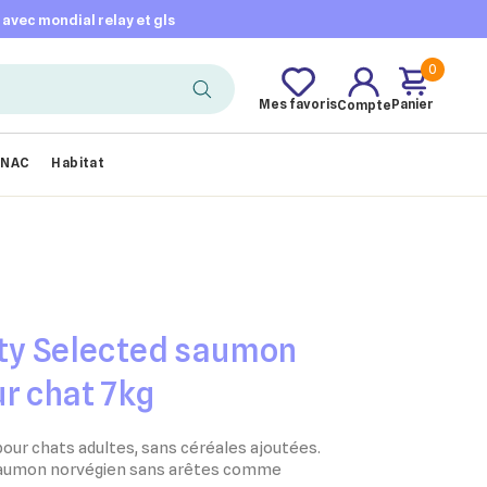
t avec mondial relay et gls
0
Mes favoris
Panier
Compte
NAC
Habitat
ety Selected saumon
r chat 7kg
pour chats adultes, sans céréales ajoutées.
 saumon norvégien sans arêtes comme