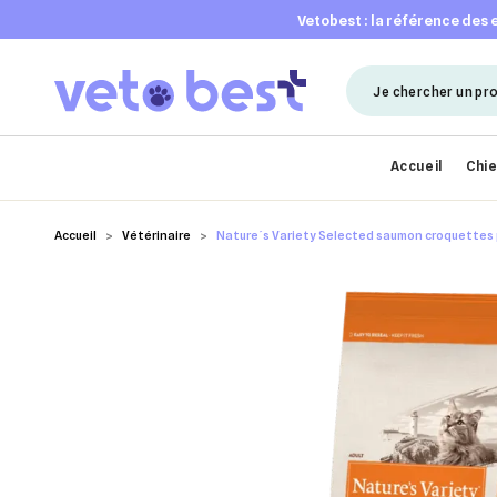
vetobest : la référence des
Accueil
Chi
Accueil
Vétérinaire
Nature´s Variety Selected saumon croquettes 