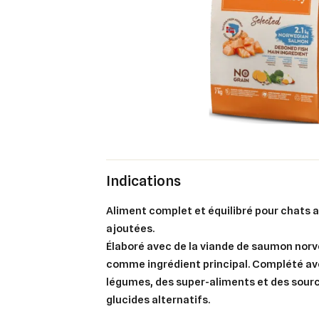
Indications
Aliment complet et équilibré pour chats 
ajoutées.
Élaboré avec de la viande de saumon norv
comme ingrédient principal. Complété ave
Cré
légumes, des super-aliments et des sourc
Co
glucides alternatifs.
Ajo
Nom d