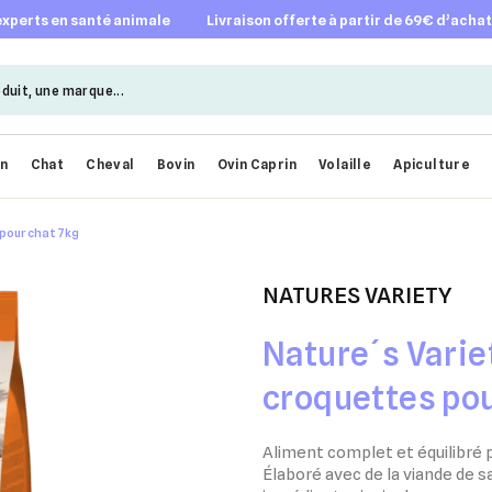
 experts en santé animale
livraison offerte à partir de 69€ d’acha
en
Chat
Cheval
Bovin
Ovin Caprin
Volaille
Apiculture
pour chat 7kg
NATURES VARIETY
Nature´s Vari
croquettes pou
Aliment complet et équilibré 
Élaboré avec de la viande de