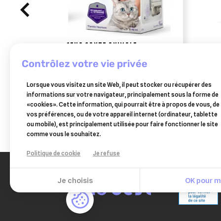
CEVA SANTE ANIMALE
feliway optimum recharge de
esc 
contrôlez votre vie privée
48 ml pour 1 mois
asia
25,27 €
Lorsque vous visitez un site Web, il peut stocker ou récupérer des
Ajouter au panier
informations sur votre navigateur, principalement sous la forme de
«cookies». Cette information, qui pourrait être à propos de vous, de
vos préférences, ou de votre appareil internet (ordinateur, tablette
ou mobile), est principalement utilisée pour faire fonctionner le site
comme vous le souhaitez.
Politique de cookie
Je refuse
Je choisis
OK pour mo