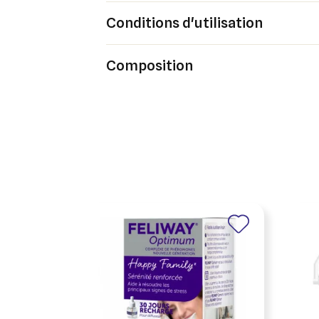
Vous 
Conditions d'utilisation
add_circle_outline
An
Composition
An