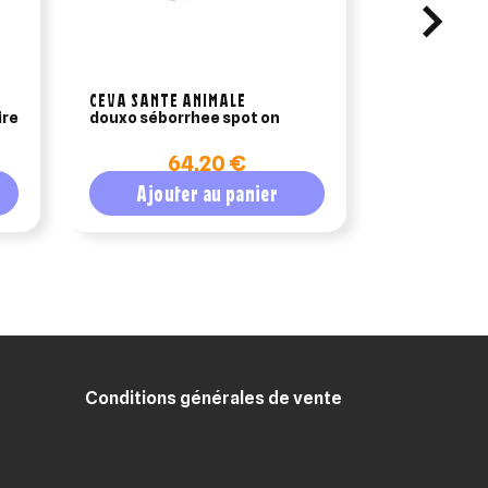
CEVA SANTE ANIMALE
PURINA
ire
douxo séborrhee spot on
purina pro 
puppy opti
64,20 €
2
Ajouter au panier
Ajout
Conditions générales de vente