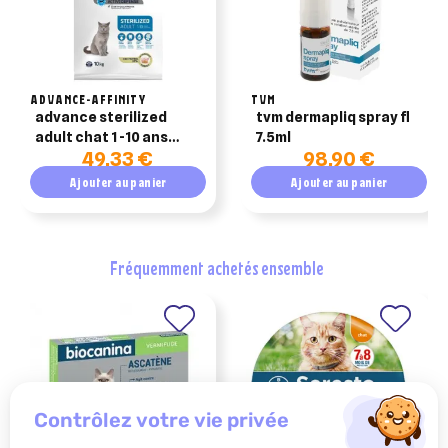
ADVANCE-AFFINITY
TVM
advance sterilized
tvm dermapliq spray fl
adult chat 1 -10 ans
7.5ml
49,33 €
98,90 €
10kg
Ajouter au panier
Ajouter au panier
fréquemment achetés ensemble
contrôlez votre vie privée