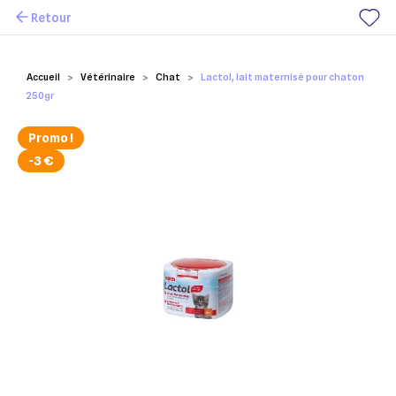
Retour
Mes favoris
Accueil
Vétérinaire
Chat
Lactol, lait maternisé pour chaton
250gr
Promo !
-3 €