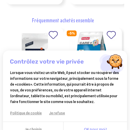
fréquemment achetés ensemble
-5%
contrôlez votre vie privée
Lorsque vous visitez un site Web, il peut stocker ou récupérer des
informations sur votre navigateur, principalement sous la forme
de «cookies». Cette information, qui pourrait être à propos de
ADVANCE-AFFINITY
BEAPHAR
vous, de vos préférences, ou de votre appareil internet
advance sterilized adult
care+, alimentation pour
(ordinateur, tablette ou mobile), est principalement utilisée pour
chat 1 -10 ans 10kg
hamster 700 gr
49,33 €
8,06 €
faire fonctionner le site comme vous le souhaitez.
Ajouter au panier
Ajouter au panier
Politique de cookie
Je refuse
Je choisis
OK pour moi !