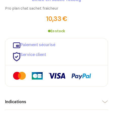
Pro plan chat sachet fraicheur
10,33 €
En stock
Paiement sécurisé
Service client
Indications
×
×
Connexion
Créer une liste d'envies