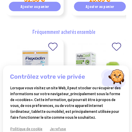
Ajouter au panier
Ajouter au panier
fréquemment achetés ensemble
contrôlez votre vie privée
Lorsque vous visitez un site Web, il peut stocker ou récupérer des
informations sur votre navigateur, principalement sous la forme
VÉTOQUINOL
AXIENCE
de «cookies». Cette information, qui pourrait être à propos de
flexadin plus mini 1 à 10 kg
petscool diffuseur +
vous, de vos préférences, ou de votre appareil internet
chats et petits chiens 30
recharge 40 ml
(ordinateur, tablette ou mobile), est principalement utilisée pour
23,40 €
33,24 €
bouchés
faire fonctionner le site comme vous le souhaitez.
Ajouter au panier
Ajouter au panier
Politique de cookie
Je refuse