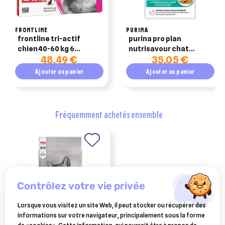
FRONTLINE
PURINA
frontline tri-actif
purina pro plan
chien 40-60 kg 6
nutrisavour chat
48,49 €
35,05 €
pipettes
delicate poisson
26x85g
Ajouter au panier
Ajouter au panier
fréquemment achetés ensemble
contrôlez votre vie privée
Lorsque vous visitez un site Web, il peut stocker ou récupérer des
informations sur votre navigateur, principalement sous la forme