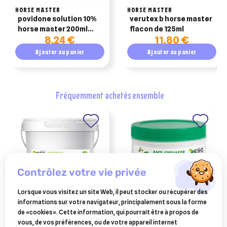
HORSE MASTER
HORSE MASTER
povidone solution 10%
verutex b horse master
horse master 200ml
flacon de 125ml
8,24 €
11,80 €
soin sur plaie du cheval
Ajouter au panier
Ajouter au panier
fréquemment achetés ensemble
contrôlez votre vie privée
Lorsque vous visitez un site Web, il peut stocker ou récupérer des
informations sur votre navigateur, principalement sous la forme
ESC LABORATOIRE
ESC LABORATOIRE
de «cookies». Cette information, qui pourrait être à propos de
esc laboratoire cicargile
esc laboratoire hippoderm
vous, de vos préférences, ou de votre appareil internet
argile purifiante 1,3kg
baume anti-crevasse