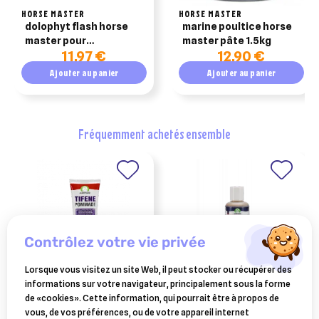
HORSE MASTER
HORSE MASTER
dolophyt flash horse
marine poultice horse
master pour
master pâte 1.5kg
11,97 €
12,90 €
performance du cheval
seringue 30ml
Ajouter au panier
Ajouter au panier
fréquemment achetés ensemble
contrôlez votre vie privée
Lorsque vous visitez un site Web, il peut stocker ou récupérer des
informations sur votre navigateur, principalement sous la forme
AUDEVARD
AUDEVARD
de «cookies». Cette information, qui pourrait être à propos de
tifene pommade 250 ml
povidum scrub (savon)
vous, de vos préférences, ou de votre appareil internet
120ml