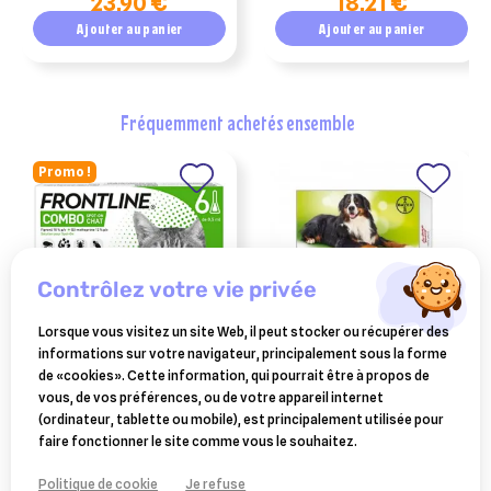
23,90 €
18,21 €
pipettes
Ajouter au panier
Ajouter au panier
fréquemment achetés ensemble
Promo !
contrôlez votre vie privée
Lorsque vous visitez un site Web, il peut stocker ou récupérer des
informations sur votre navigateur, principalement sous la forme
FRONTLINE
VÉTOQUINOL
de «cookies». Cette information, qui pourrait être à propos de
frontline combo pour chat
drontal xl 2 comprimés
vous, de vos préférences, ou de votre appareil internet
6 pipettes
(pochettes)
(ordinateur, tablette ou mobile), est principalement utilisée pour
27,98 €
14,49 €
faire fonctionner le site comme vous le souhaitez.
Ajouter au panier
Ajouter au panier
Politique de cookie
Je refuse