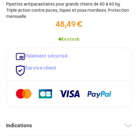
Pipettes antiparasitaires pour grands chiens de 40 à 60 kg.
Triple action contre puces, tiques et poux mordeurs. Protection
mensuelle.
48,49 €
En stock
Paiement sécurisé
Service client
×
Indications
×
Connexion
Créer une liste d'envies