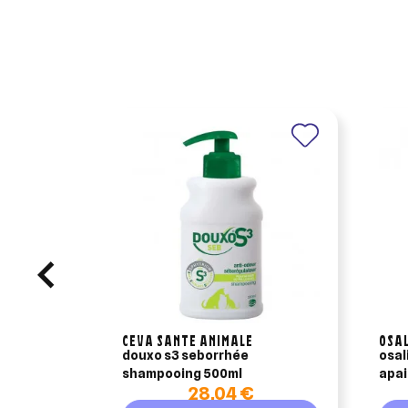
Ajo
Nom d
Vous 
add_circle_outline
An
An
CEVA SANTE ANIMALE
OSA
douxo s3 seborrhée
osal
shampooing 500ml
apai
28,04 €