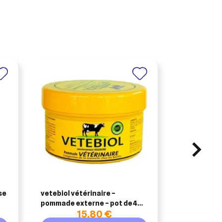
×
BIOCANINA
se
vetebiol vétérinaire –
biocanina s
pommade externe – pot de 400
poils blancs
15,80 €
g