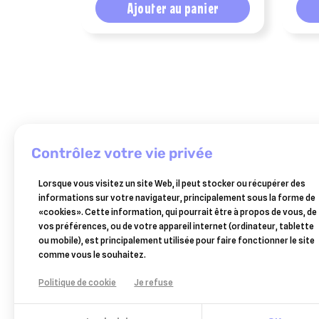
Ajouter au panier
contrôlez votre vie privée
AXIENCE
ESC
Lorsque vous visitez un site Web, il peut stocker ou récupérer des
petscool
le
ermidra
LABORATOIRE
informations sur votre navigateur, principalement sous la forme de
esc
spray
fermier
mousse
«cookies». Cette information, qui pourrait être à propos de vous, de
laboratoire
15ml
–
200
9,83 €
14,60 €
9,89 €
21,65 €
vos préférences, ou de votre appareil internet (ordinateur, tablette
curcuma
belles
ml
ou mobile), est principalement utilisée pour faire fonctionner le site
articulations
Ajouter au panier
Ajouter au panier
Ajouter au panier
Ajouter au panier
pattes
–
comme vous le souhaitez.
et
–
shampooing
digestion
spray
sec
Politique de cookie
Je refuse
1kg
anti-
hydratant
gale
pour