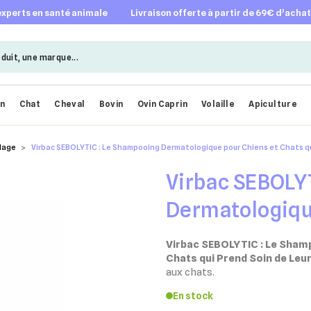
 experts en santé animale
livraison offerte à partir de 69€ d’acha
en
Chat
Cheval
Bovin
Ovin Caprin
Volaille
Apiculture
elage
Virbac SEBOLYTIC : Le Shampooing Dermatologique pour Chiens et Chats qu
Virbac SEBOLY
Dermatologiqu
Chats qui Pren
Virbac SEBOLYTIC : Le Sham
Chats qui Prend Soin de Leu
aux chats.
En stock