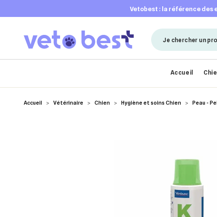
vetobest : la référence des
Accueil
Chi
Accueil
Vétérinaire
Chien
Hygiène et soins Chien
Peau - P