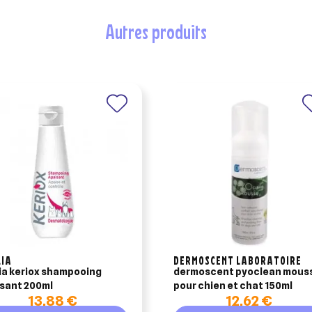
uter à ma liste d'envies
autres produits
e la liste d'envies
devez être connecté pour ajouter des produits à votre liste d'envies.
Créer une nouvelle liste
nuler
Connexion
nuler
Créer une liste d'envies
LIA
DERMOSCENT LABORATOIRE
ia keriox shampooing
dermoscent pyoclean mous
sant 200ml
pour chien et chat 150ml
13,88 €
12,62 €