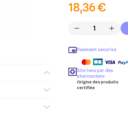
18,36 €
-
+
Paiement sécurisé
Site tenu par des
pharmaciens
Origine des produits
certifiée
er une liste d'envies
nnexion