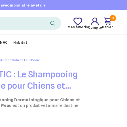
t avec mondial relay et gls
0
Mes favoris
Panier
Compte
NAC
Habitat
i Prend Soin de Leur Peau
TIC : Le Shampooing
e pour Chiens et
d Soin de Leur Peau
pooing Dermatologique pour Chiens et
r Peau
est un produit vétérinaire destiné