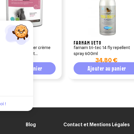
E MASTER
FARNAM VETO
osoft horse master crème
farnam tri-tec 14 fly repellent
l soin apaisant et
spray 600ml
44,67 €
34,80 €
risant pour chevaux
Ajouter au panier
Ajouter au panier
i !
Blog
Contact et Mentions Légales