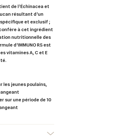
ient de l’Échinacea et
ucan résultant d’un
pécifique et exclusif ;
confère à cet ingrédient
ation nutritionnelle des
formule d’IMMUNO RS est
er une liste d'envies
nnexion
es vitamines A, C et E
té.
uter à ma liste d'envies
e la liste d'envies
devez être connecté pour ajouter des produits à votre liste d'envies.
Créer une nouvelle liste
r les jeunes poulains,
changeant
nuler
Connexion
nuler
Créer une liste d'envies
r sur une période de 10
hangeant