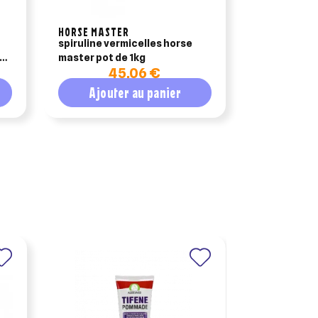
HORSE MASTER
GREEN PEX
spiruline vermicelles horse
greenpex e
master pot de 1kg
gel x2 seri
45,06 €
1
Ajouter au panier
Ajout