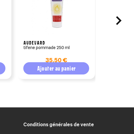
AUDEVARD
FARNAM
tifene pommade 250 ml
goferval four
master crème 
35,50 €
2
du cheval
Ajouter au panier
Ajout
Conditions générales de vente