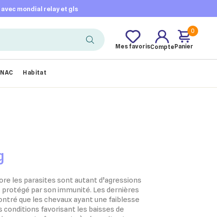
t avec mondial relay et gls
0
Mes favoris
Panier
Compte
NAC
Habitat
g
core les parasites sont autant d’agressions
t protégé par son immunité. Les dernières
ntré que les chevaux ayant une faiblesse
 conditions favorisant les baisses de