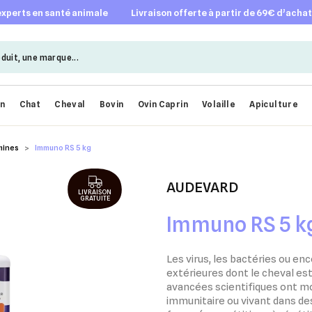
 experts en santé animale
livraison offerte à partir de 69€ d’acha
en
Chat
Cheval
Bovin
Ovin Caprin
Volaille
Apiculture
mines
Immuno RS 5 kg
AUDEVARD
LIVRAISON
GRATUITE
Immuno RS 5 k
Les virus, les bactéries ou en
extérieures dont le cheval es
avancées scientifiques ont mo
immunitaire ou vivant dans des