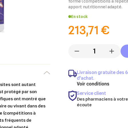
forme (compétitions à répétit
apport nutritionnel adapté.
En stock
213,71 €
-
+
Livraison gratuite des 
d'achat.
Voir conditions
asites sont autant
st protégé par son
Service client
ifiques ont montré que
Des pharmaciens à votre
écoute
ire ou vivant dans des
me (compétitions à
ts fréquents de
ionnel adapté.