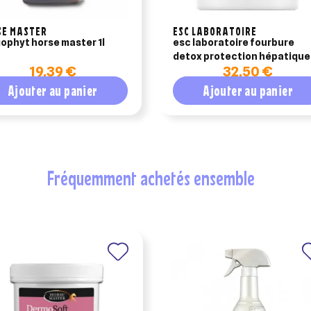
SE MASTER
ESC LABORATOIRE
ophyt horse master 1l
esc laboratoire fourbure
detox protection hépatique
19,39 €
32,50 €
500g
Ajouter au panier
Ajouter au panier
fréquemment achetés ensemble