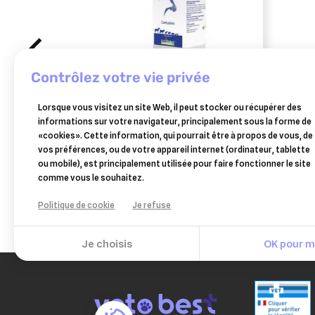
contrôlez votre vie privée
BOIRON
HORS
Lorsque vous visitez un site Web, il peut stocker ou récupérer des
traumasedyl 1 litre solution
derm
informations sur votre navigateur, principalement sous la forme de
buvable pour traumatismes
500 m
«cookies». Cette information, qui pourrait être à propos de vous, de
58,99 €
cicat
vos préférences, ou de votre appareil internet (ordinateur, tablette
Ajouter au panier
ou mobile), est principalement utilisée pour faire fonctionner le site
comme vous le souhaitez.
Politique de cookie
Je refuse
Je choisis
OK pour mo