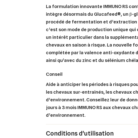
La formulation innovante IMMUNO RS cont
intègre désormais du Glucafeed®, un β-gl
procédé de fermentation et d’extraction s
c’est son mode de production unique qui 
un intérêt particulier dans la supplément
chevaux en saison à risque. La nouvelle 
Cré
Co
complétée par la valence anti-oxydante d
ainsi qu’avec du zinc et du sélénium chéla
Ajo
Nom d
Vous 
conseil
add_circle_outline
Aide à anticiper les périodes à risques pou
les chevaux sur-entrainés, les chevaux 
An
An
d’environnement. Conseillez leur de donne
jours à 3 mois IMMUNO RS aux chevaux c
d’environnement.
Conditions d'utilisation